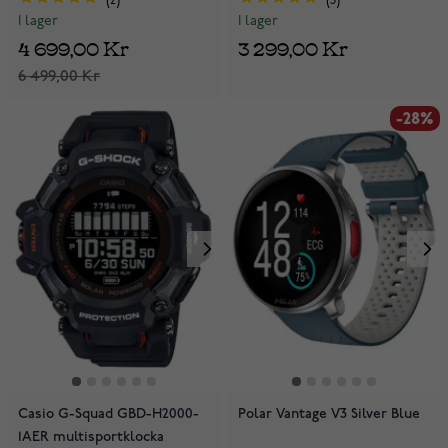
2
3
I lager
I lager
4 699,00 Kr
3 299,00 Kr
6 499,00 Kr
-28%
Casio G-Squad GBD-H2000-
Polar Vantage V3 Silver Blue
1AER multisportklocka