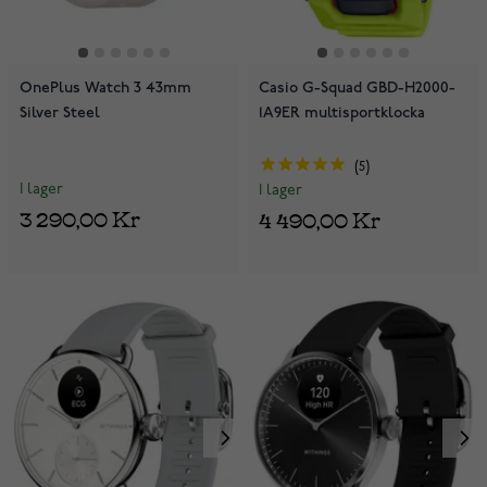
OnePlus Watch 3 43mm
Casio G-Squad GBD-H2000-
Silver Steel
1A9ER multisportklocka
5
I lager
I lager
3 290,00 Kr
4 490,00 Kr