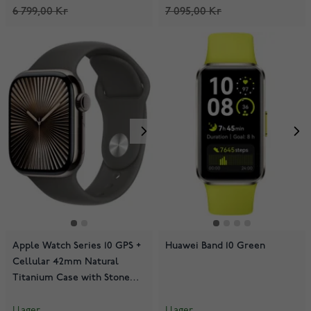
6 799,00 Kr
7 095,00 Kr
Apple Watch Series 10 GPS +
Huawei Band 10 Green
Cellular 42mm Natural
Titanium Case with Stone
Grey Sport Band
MWXD3QN/A
I lager
I lager