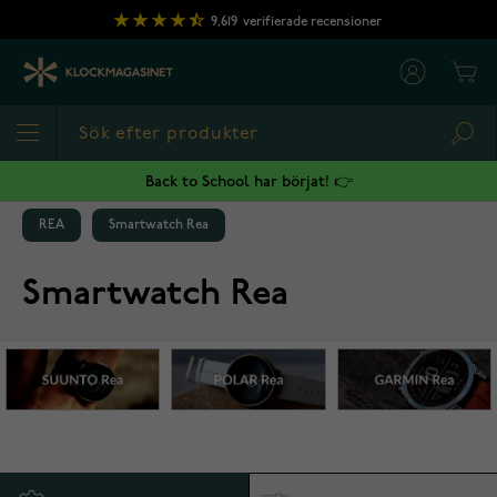
Hoppa till innehållet
9,619
verifierade recensioner
Cart
Sea
Back to School har börjat! 👉
REA
Smartwatch Rea
Smartwatch Rea