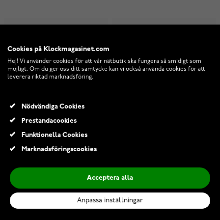
Kuura+ Outdoor GPS
Kuura+ Outdoor GPS
smartklocka green
smartklocka black
Cookies på Klockmagasinet.com
Hej! Vi använder cookies för att vår nätbutik ska fungera så smidigt som
möjligt. Om du ger oss ditt samtycke kan vi också använda cookies för att
Tillfälligt slut i lager
Tillfälligt slut i lager
leverera riktad marknadsföring.
2 990,00 Kr
1 099,00 Kr
2 990,00 Kr
Nödvändiga Cookies
Prestandacookies
Funktionella Cookies
Marknadsföringscookies
Acceptera alla
Anpassa inställningar