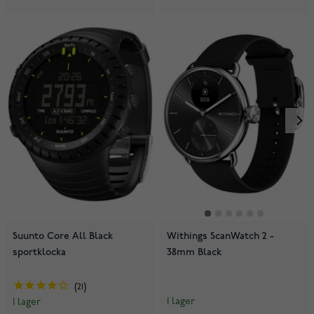
Suunto Core All Black
Withings ScanWatch 2 -
sportklocka
38mm Black
21
I lager
I lager