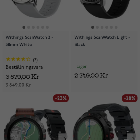
Withings ScanWatch 2 -
Withings ScanWatch Light -
38mm White
Black
3
I lager
Beställningsvara
2 749,00 Kr
3 579,00 Kr
3 849,00 Kr
-23%
-28%