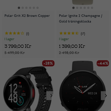
Polar Grit X2 Brown Copper
Polar Ignite 2 Champagne /
Gold träningsklocka
1
17
I lager
I lager
3 799,00 Kr
1 399,00 Kr
5 499,00 Kr
2 498,00 Kr
-28%
-44%