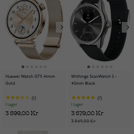
Huawei Watch GT5 41mm
Withings ScanWatch 2 -
Gold
42mm Black
2
7
I lager
I lager
3 599,00 Kr
3 579,00 Kr
3 849,00 Kr