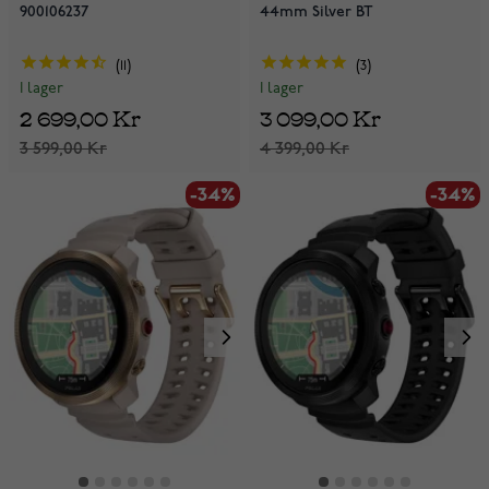
900106237
44mm Silver BT
11
3
I lager
I lager
2 699,00 Kr
3 099,00 Kr
3 599,00 Kr
4 399,00 Kr
-34%
-34%