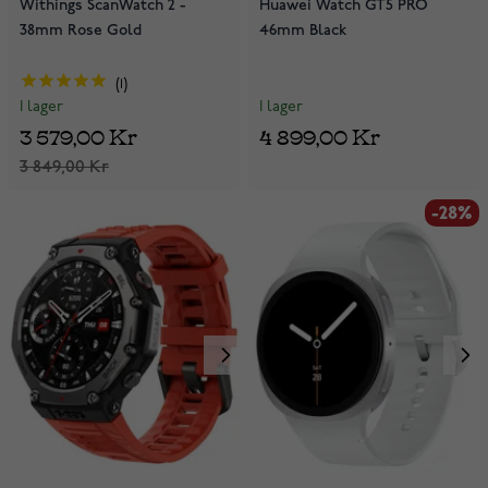
Withings ScanWatch 2 -
Huawei Watch GT5 PRO
38mm Rose Gold
46mm Black
1
I lager
I lager
4 899,00 Kr
3 579,00 Kr
3 849,00 Kr
-28%