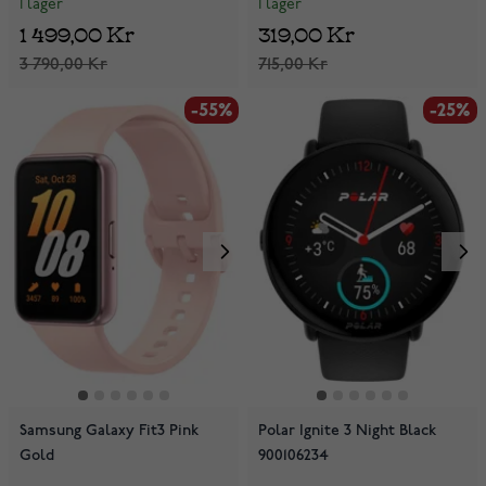
I lager
I lager
1 499,00 Kr
319,00 Kr
3 790,00 Kr
715,00 Kr
-55%
-25%
Samsung Galaxy Fit3 Pink
Polar Ignite 3 Night Black
Gold
900106234