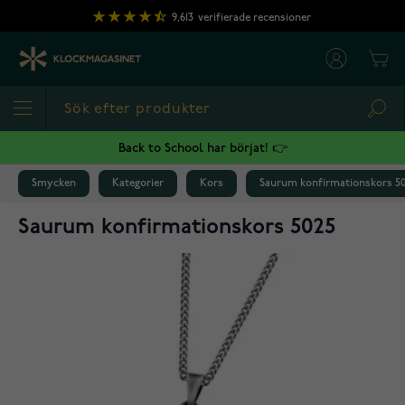
Hoppa till innehållet
9,613
verifierade recensioner
Cart
Sea
Back to School har börjat! 👉
Smycken
Kategorier
Kors
Saurum konfirmationskors 5
Saurum konfirmationskors 5025