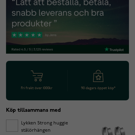
Fri frakt över 1000kr
90 dagars öppet köp*
Köp tillsammans med
Lykken Strong huggie
stålörhängen