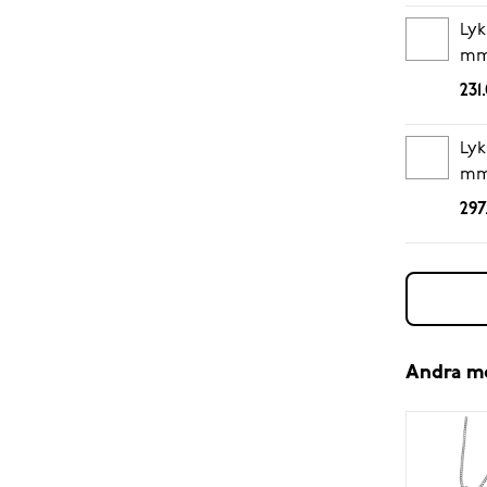
Lyk
mm 
231
Lyk
mm
297
Andra m