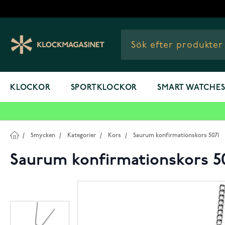
Hoppa till innehållet
KLOCKOR
SPORTKLOCKOR
SMART WATCHE
/
Smycken
/
Kategorier
/
Kors
/
Saurum konfirmationskors 5071
Saurum konfirmationskors 5