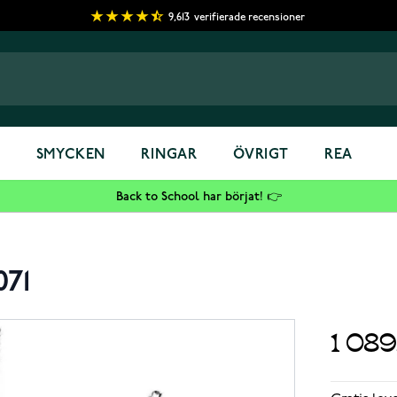
9,613
verifierade recensioner
S
SMYCKEN
RINGAR
ÖVRIGT
REA
Back to School har börjat! 👉
071
1 08