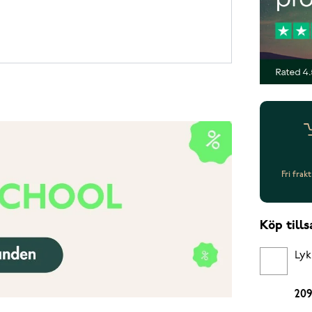
Fri frak
Köp til
Lyk
209