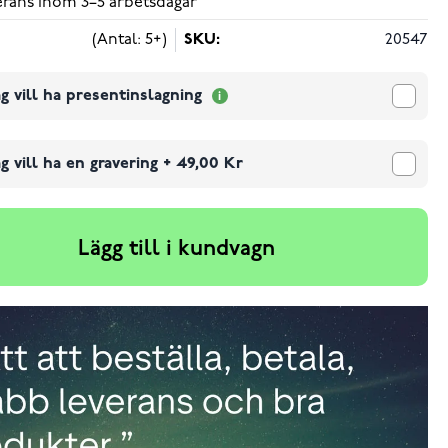
verans inom 3–5 arbetsdagar
(Antal: 5+)
SKU:
20547
g vill ha presentinslagning
g vill ha en gravering
+
49,00 Kr
Lägg till i kundvagn