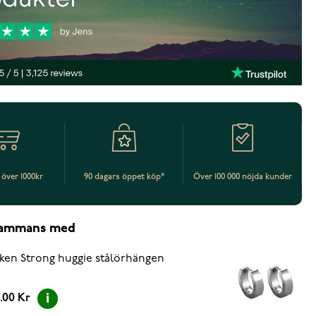
t över 1000kr
90 dagars öppet köp*
Över 100 000 nöjda kunder
lsammans med
ken Strong huggie stålörhängen
.00 Kr