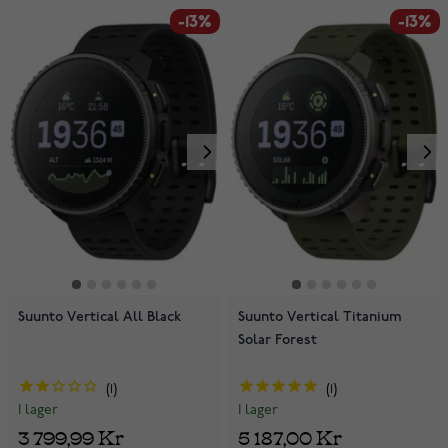
-13%
-13%
Suunto Vertical All Black
Suunto Vertical Titanium
Solar Forest
1
1
I lager
I lager
3 799,99 Kr
5 187,00 Kr