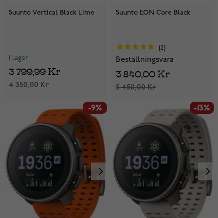
Suunto Vertical Black Lime
Suunto EON Core Black
2
I lager
Beställningsvara
3 799,99 Kr
3 840,00 Kr
4 350,00 Kr
5 450,00 Kr
-9%
-13%