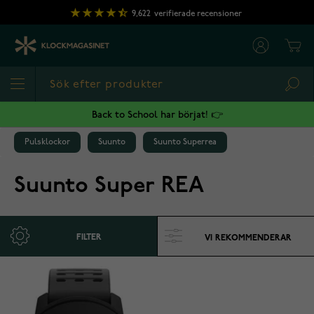
Hoppa till innehållet
9,622
verifierade recensioner
Cart
Sea
Back to School har börjat! 👉
Pulsklockor
Suunto
Suunto Superrea
Suunto Super REA
FILTER