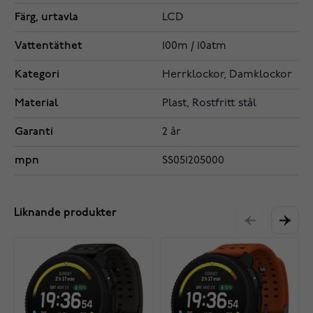
Färg, urtavla
LCD
Vattentäthet
100m / 10atm
Kategori
Herrklockor, Damklockor
Material
Plast, Rostfritt stål
Garanti
2 år
mpn
SS051205000
Liknande produkter