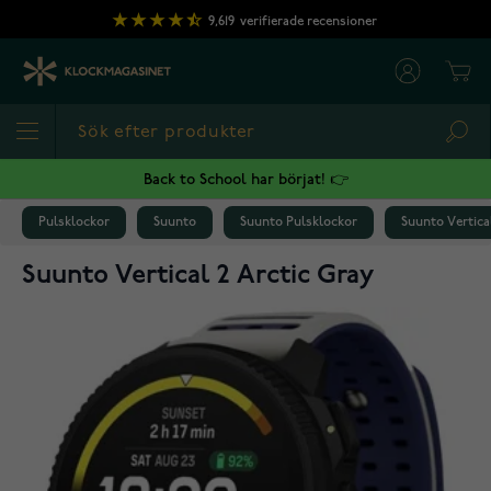
Hoppa till innehållet
9,619
verifierade recensioner
Cart
Sea
Back to School har börjat! 👉
Pulsklockor
Suunto
Suunto Pulsklockor
Suunto Vertica
Suunto Vertical 2 Arctic Gray