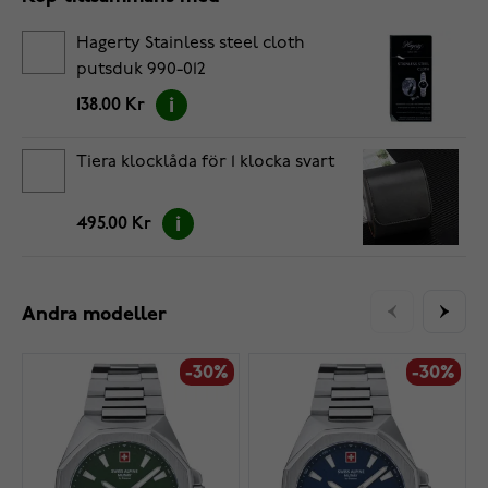
Hagerty Stainless steel cloth
putsduk 990-012
138.00 Kr
Tiera klocklåda för 1 klocka svart
495.00 Kr
Andra modeller
-30%
-30%