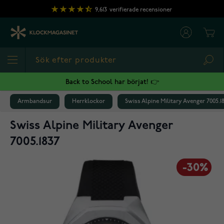
Hoppa till innehållet
9,613
verifierade recensioner
Cart
Sea
Back to School har börjat! 👉
Armbandsur
Herrklockor
Swiss Alpine Military Avenger 7005.1
Swiss Alpine Military Avenger
7005.1837
-30%