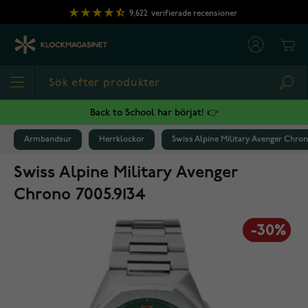
Hoppa till innehållet
9,622
verifierade recensioner
Cart
Sea
Back to School har börjat! 👉
Armbandsur
Herrklockor
Swiss Alpine Military Avenger Chron
Swiss Alpine Military Avenger
Chrono 7005.9134
-30%