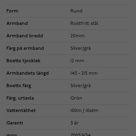
Form
Rund
Armband
Rostfritt stål
Armband bredd
20mm
Färg på armband
Silver/grå
Boetts tjocklek
12 mm
Armbandets längd
145 - 215 mm
Boetts färg
Silver/grå
Färg, urtavla
Grön
Vattentäthet
100m / 10atm
Garanti
3 år
mpn
7005.9134