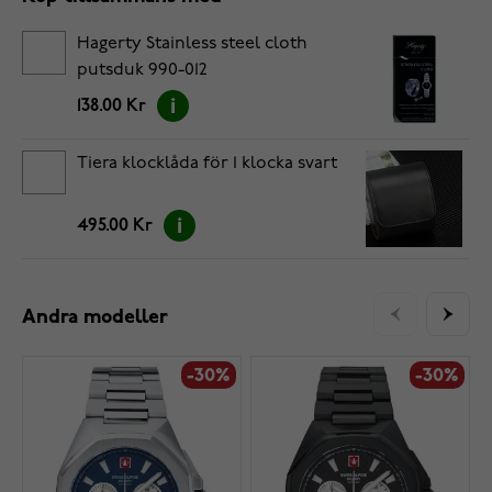
Hagerty Stainless steel cloth
putsduk 990-012
138.00 Kr
Tiera klocklåda för 1 klocka svart
495.00 Kr
Andra modeller
-30%
-30%