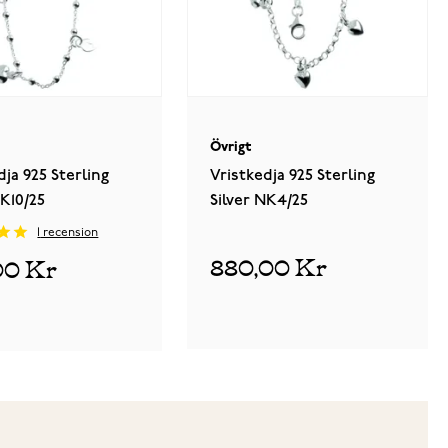
Övrigt
dja 925 Sterling
Vristkedja 925 Sterling
NK10/25
Silver NK4/25
1
recension
880,00 Kr
00 Kr