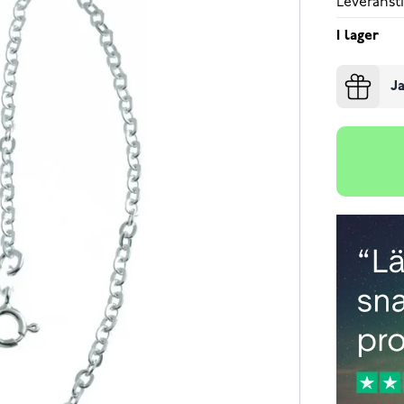
Leveransti
I lager
Ja