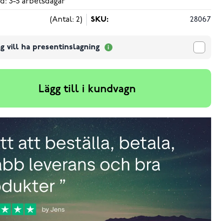
d: 3-5 arbetsdagar
(Antal: 2)
SKU:
28067
g vill ha presentinslagning
Lägg till i kundvagn