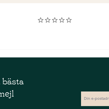
å bästa
mejl