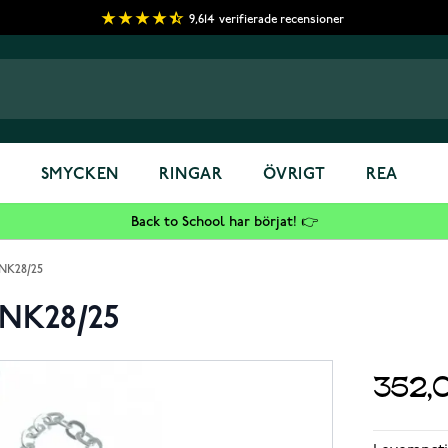
9,614
verifierade recensioner
S
SMYCKEN
RINGAR
ÖVRIGT
REA
Back to School har börjat! 👉
r NK28/25
r NK28/25
352,