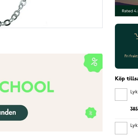
Fri frak
Köp til
Lyk
385
Lyk