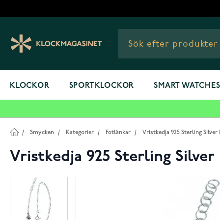
Hoppa till innehållet
KLOCKOR
SPORTKLOCKOR
SMART WATCHE
/
Smycken
/
Kategorier
/
Fotlänkar
/
Vristkedja 925 Sterling Silve
Vristkedja 925 Sterling Silve