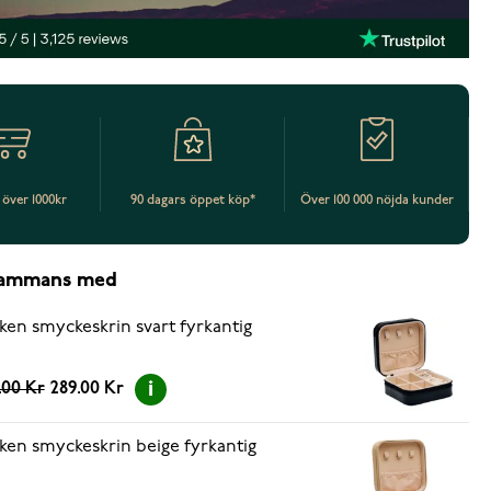
t över 1000kr
90 dagars öppet köp*
Över 100 000 nöjda kunder
lsammans med
ken smyckeskrin svart fyrkantig
.00 Kr
289.00 Kr
ken smyckeskrin beige fyrkantig