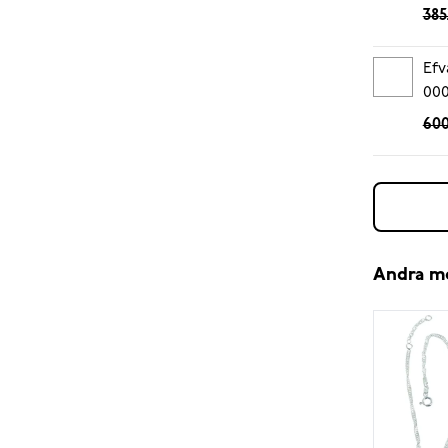
385
Efv
00
600
Andra m