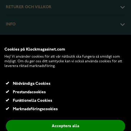
RETURER OCH VILLKOR
INFO
Cookies på Klockmagasinet.com
Hej! Vi använder cookies för att vår nätbutik ska fungera så smidigt som
möjligt. Om du ger oss ditt samtycke kan vi också använda cookies för att
leverera riktad marknadsföring.
Nödvändiga Cookies
Prestandacookies
© 2026 Klockmagasinet.com
Funktionella Cookies
Vristkedja 925 Sterling Silver NK5/25
Marknadsföringscookies
418,00 Kr
Acceptera alla
Lägg till i kundvagn