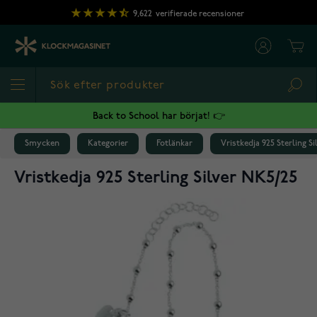
Hoppa till innehållet
9,622
verifierade recensioner
Cart
Sea
Back to School har börjat! 👉
Smycken
Kategorier
Fotlänkar
Vristkedja 925 Sterling S
Vristkedja 925 Sterling Silver NK5/25