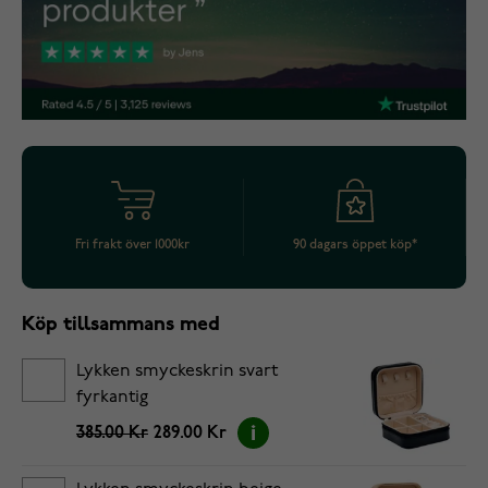
Fri frakt över 1000kr
90 dagars öppet köp*
Köp tillsammans med
Lykken smyckeskrin svart
fyrkantig
385.00 Kr
289.00 Kr