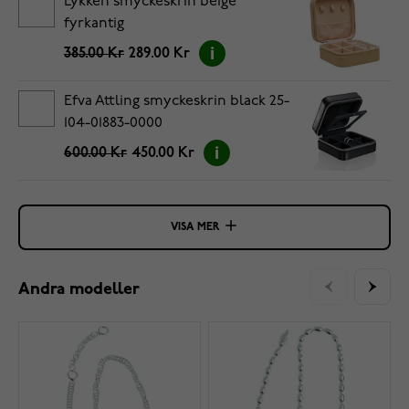
Lykken smyckeskrin beige
fyrkantig
385.00 Kr
289.00 Kr
Efva Attling smyckeskrin black 25-
104-01883-0000
600.00 Kr
450.00 Kr
VISA MER
Andra modeller