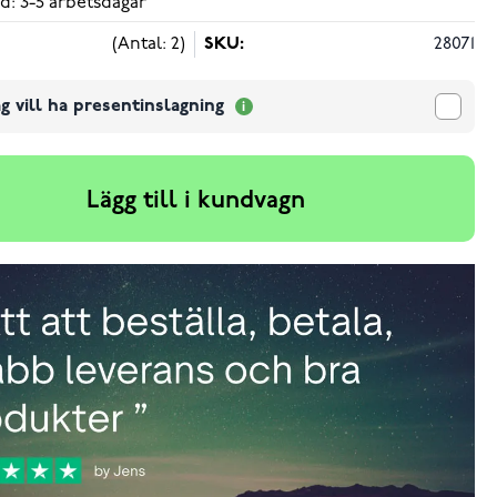
d: 3-5 arbetsdagar
(Antal: 2)
SKU:
28071
g vill ha presentinslagning
Lägg till i kundvagn