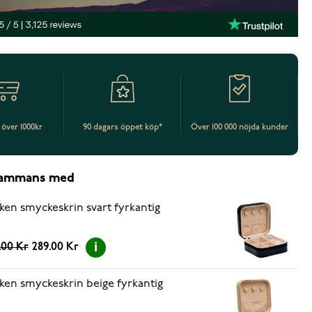
t över 1000kr
90 dagars öppet köp*
Över 100 000 nöjda kunder
lsammans med
ken smyckeskrin svart fyrkantig
.00 Kr
289.00 Kr
ken smyckeskrin beige fyrkantig