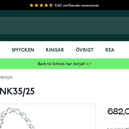
9,613
verifierade recensioner
S
SMYCKEN
RINGAR
ÖVRIGT
REA
Back to School har börjat! 👉
r NK35/25
r NK35/25
682,