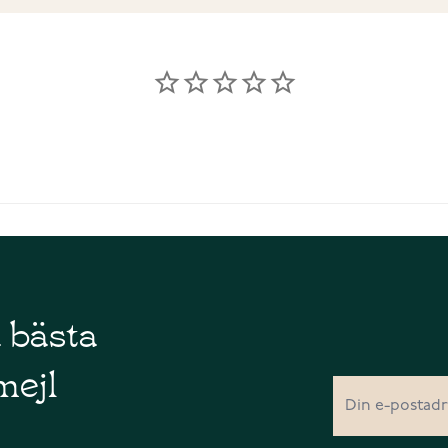
å bästa
mejl