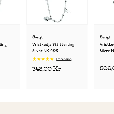
Övrigt
Övrigt
ling
Vristkedja 925 Sterling
Vristke
Silver NK10/25
Silver 
1
recension
506,
748,00 Kr