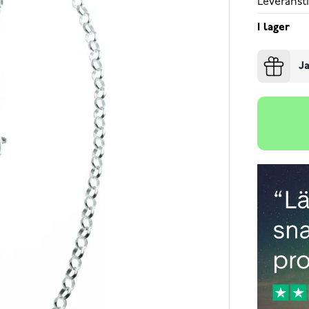
Leveransti
I lager
Ja