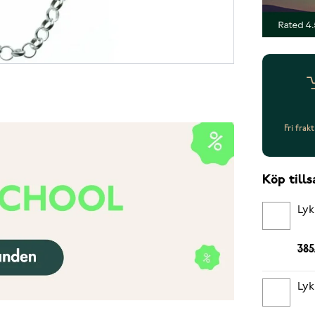
Fri frak
Köp til
Lyk
385
Lyk