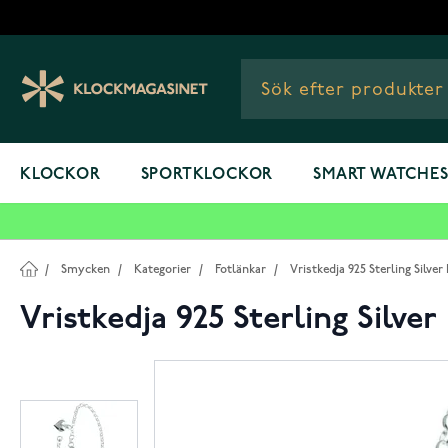
Hoppa till innehållet
KLOCKOR
SPORTKLOCKOR
SMART WATCHE
/
Smycken
/
Kategorier
/
Fotlänkar
/
Vristkedja 925 Sterling Silve
Vristkedja 925 Sterling Silve