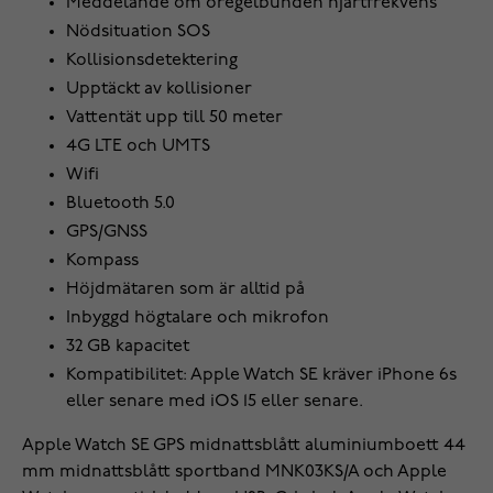
Meddelande om oregelbunden hjärtfrekvens
Nödsituation SOS
Kollisionsdetektering
Upptäckt av kollisioner
Vattentät upp till 50 meter
4G LTE och UMTS
Wifi
Bluetooth 5.0
GPS/GNSS
Kompass
Höjdmätaren som är alltid på
Inbyggd högtalare och mikrofon
32 GB kapacitet
Kompatibilitet: Apple Watch SE kräver iPhone 6s
eller senare med iOS 15 eller senare.
Apple Watch SE GPS midnattsblått aluminiumboett 44
mm midnattsblått sportband MNK03KS/A och Apple