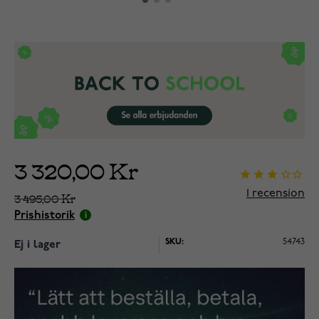
3 320,00 Kr
1
recension
3 495,00 Kr
Prishistorik
SKU:
54743
Ej i lager