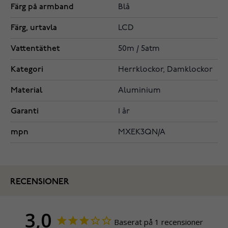
Färg på armband
Blå
Färg, urtavla
LCD
Vattentäthet
50m / 5atm
Kategori
Herrklockor, Damklockor
Material
Aluminium
Garanti
1 år
mpn
MXEK3QN/A
RECENSIONER
3,0
Baserat på 1 recensioner