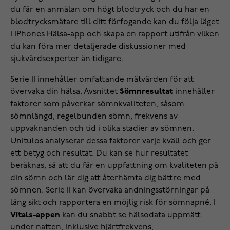
du får en anmälan om högt blodtryck och du har en
blodtrycksmätare till ditt förfogande kan du följa läget
i iPhones Hälsa-app och skapa en rapport utifrån vilken
du kan föra mer detaljerade diskussioner med
sjukvårdsexperter än tidigare.
Serie 11 innehåller omfattande mätvärden för att
övervaka din hälsa. Avsnittet
Sömnresultat
innehåller
faktorer som påverkar sömnkvaliteten, såsom
sömnlängd, regelbunden sömn, frekvens av
uppvaknanden och tid i olika stadier av sömnen.
Unitulos analyserar dessa faktorer varje kväll och ger
ett betyg och resultat. Du kan se hur resultatet
beräknas, så att du får en uppfattning om kvaliteten på
din sömn och lär dig att återhämta dig bättre med
sömnen. Serie 11 kan övervaka andningsstörningar på
lång sikt och rapportera en möjlig risk för sömnapné. I
Vitals-appen
kan du snabbt se hälsodata uppmätt
under natten, inklusive hjärtfrekvens,