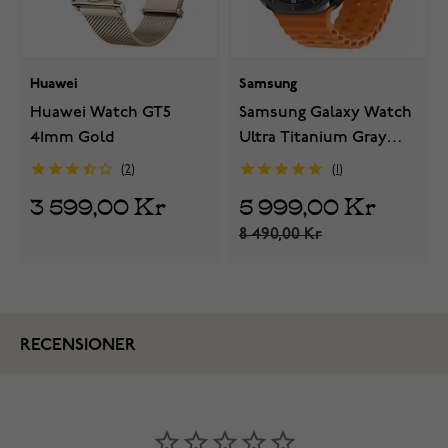
Huawei
Samsung
Huawei Watch GT5
Samsung Galaxy Watch
41mm Gold
Ultra Titanium Gray
SM-L705FDAAEUB
2
1
3 599,00 Kr
5 999,00 Kr
8 490,00 Kr
RECENSIONER