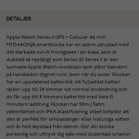
DETALJER
Apple Watch Series 11 GPS + Cellular 46 mm
MFD44QN/A smartklocka har en skärm utrustad med
det starkaste Ion-X frontglaset i sin klass, som är
dubbelt så reptåligt som Series 10! Series 11 är den
tunnaste Apple Watch-modellen som sitter bekvämt
på handleden dygnet runt, även när du sover. Klockan
har en uppdaterad batteritid; ett fulladdat batteri
räcker upp till 24 timmar vid normal användning och
du får upp till 8 timmars batteritid med bara 15
minuters laddning. Klockan har 50m / 5atm
vattentäthet och IP6X-klassificering, vilket betyder att
den är perfekt för simbassänger eller naturliga vatten
och är helt skyddad från damm. Gör din klocka
personlig och uttryck dig själv med dussintals urtavlor