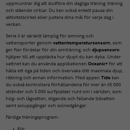
uppmuntrar dig att slutföra din dagliga träning, träning
och stående cirklar. Du kan också enkelt pausa din
aktivitetscirkel eller justera dina mål för varje dag i
veckan.
Serie 11 är särskilt lämplig för simning och
vattensporter genom
vattentemperatursensorn
, som
ger fler fördelar för din simträning, och
djupsensorn
hjälper till att upptäcka hur djupt du kan dyka. Under
vattnet kan du använda applikationen
Oceanic+
för att
hålla ett öga på tiden och övervaka ditt maximala djup,
riktning och annan information. Med appen
Tide
kan
du också kontrollera förhållandena för mer än 115 000
stränder och 5 000 surfplatser runt om i världen, som
hög- och lågvatten, stigande och fallande tidvatten
samt soluppgångar och solnedgångar.
Färdiga träningsprogram:
Kör