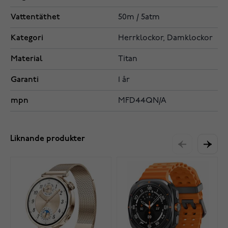
Vattentäthet
50m / 5atm
Kategori
Herrklockor, Damklockor
Material
Titan
Garanti
1 år
mpn
MFD44QN/A
Liknande produkter