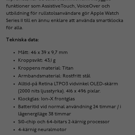
funktioner som AssistiveTouch, VoiceOver och
utbildning för rullstolsanvändare gör Apple Watch
Series 11 till en ännu enklare att använda smartklocka
för alla.
Tekniska data:
Mått: 46 x 39 x 9,7 mm
Kroppsvikt: 43,1 g
Kroppens material: Titan
Armbandsmaterial: Rostfritt stål
Alltid-på Retina LTPO3 vidvinkel OLED-skärm
(2000 nits ljusstyrka). 416 x 496 pixlar.
Klockglas: Ion-X frontglas
Batteritid vid normal användning 24 timmar / i
lågenergiläge 38 timmar
S10-chip och 64-bitars 2-kärnig processor
4-kärnig neuralmotor