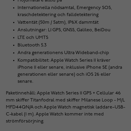
Höjdmätare alltid på
Internationella nödsamtal, Emergency SOS,
kraschdetektering och falldetektering
Vattentät (50m / 5atm), IP6X dammtät
Anslutningar: L1 GPS, GNSS, Galileo, BeiDou
LTE och UMTS
Bluetooth 5.3
Andra generationens Ultra Wideband-chip
Kompatibilitet: Apple Watch Series 11 kräver
iPhone 11 eller senare, inklusive iPhone SE (andra
generationen eller senare) och iOS 26 eller
senare.
Paketinnehåll: Apple Watch Series 11 GPS + Cellular 46
mm skiffer Titanfodral med skiffer Milanese Loop - M/L
MFD44QN/A och Apple Watch magnetisk laddare–USB-
C-kabel (1 m). Apple Watch kommer inte med
strömförsörjning.