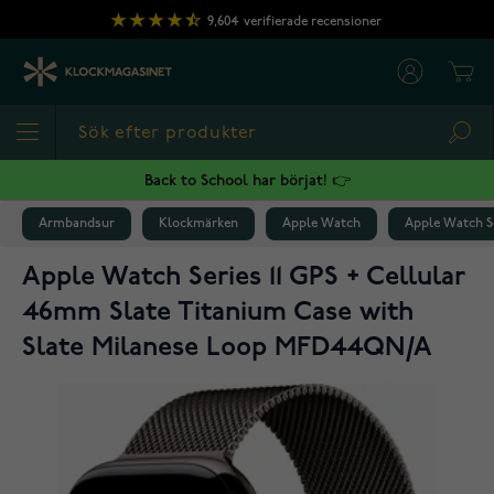
Hoppa till innehållet
9,604
verifierade recensioner
Cart
Sea
Back to School har börjat! 👉
Armbandsur
Klockmärken
Apple Watch
Apple Watch Se
Apple Watch Series 11 GPS + Cellular
46mm Slate Titanium Case with
Slate Milanese Loop MFD44QN/A