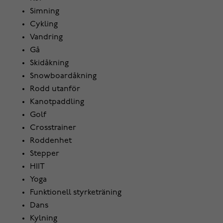
Simning
Cykling
Vandring
Gå
Skidåkning
Snowboardåkning
Rodd utanför
Kanotpaddling
Golf
Crosstrainer
Roddenhet
Stepper
HIIT
Yoga
Funktionell styrketräning
Dans
Kylning