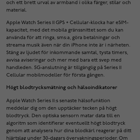
och ett brett urval av armband i olika färger, stilar och
material.
Apple Watch Series 11 GPS + Cellular-klocka har eSIM-
kapacitet, med det mobila gränssnittet som du kan
använda för att ringa, sms:a, göra betalningar och
streama musik även när din iPhone inte är i närheten.
Stäng av ljudet för inkommande samtal, tysta timers,
avvisa aviseringar och mer med bara ett svep med
handleden. 5G-anslutning är tillgänglig på Series 11
Cellular mobilmodeller för första gången.
Högt blodtrycksmätning och hälsoindikatorer
Apple Watch Series 11:s senaste hälsofunktion
meddelar dig om den upptäcker tecken på högt
blodtryck. Den optiska sensorn matar data till en
algoritm som identifierar eventuellt högt blodtryck
genom att analysera hur dina blodkärl reagerar på ditt
hjärtslag under 30-dagars övervakningsperioder. Om