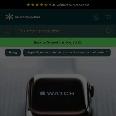
Hoppa till innehållet
9,613
verifierade recensioner
Cart
Sea
Back to School har börjat! 👉
Blogg
Apple Watch 6 - den bästa smartklockan på marknaden?