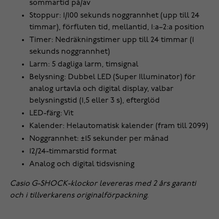
sommartid på/av
Stoppur: 1/100 sekunds noggrannhet (upp till 24
timmar), förfluten tid, mellantid, 1:a–2:a position
Timer: Nedräkningstimer upp till 24 timmar (1
sekunds noggrannhet)
Larm: 5 dagliga larm, timsignal
Belysning: Dubbel LED (Super Illuminator) för
analog urtavla och digital display, valbar
belysningstid (1,5 eller 3 s), efterglöd
LED-färg: Vit
Kalender: Helautomatisk kalender (fram till 2099)
Noggrannhet: ±15 sekunder per månad
12/24-timmarstid format
Analog och digital tidsvisning
Casio G-SHOCK-klockor levereras med 2 års garanti
och i tillverkarens originalförpackning.