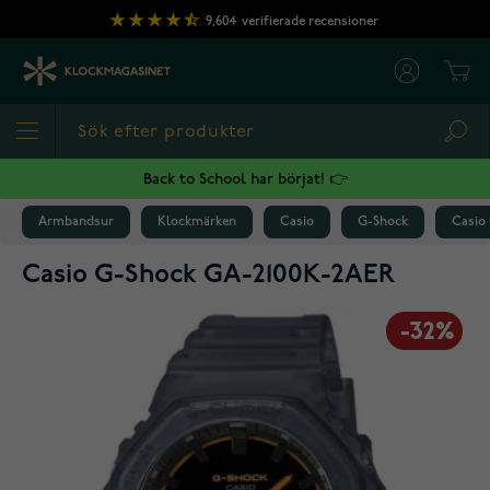
Hoppa till innehållet
9,604
verifierade recensioner
Cart
Sea
Back to School har börjat! 👉
Armbandsur
Klockmärken
Casio
G-Shock
Casio
Casio G-Shock GA-2100K-2AER
-32%