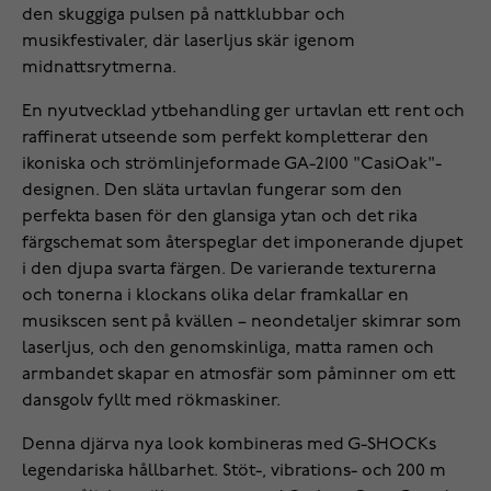
den skuggiga pulsen på nattklubbar och
musikfestivaler, där laserljus skär igenom
midnattsrytmerna.
En nyutvecklad ytbehandling ger urtavlan ett rent och
raffinerat utseende som perfekt kompletterar den
ikoniska och strömlinjeformade GA-2100 "CasiOak"-
designen. Den släta urtavlan fungerar som den
perfekta basen för den glansiga ytan och det rika
färgschemat som återspeglar det imponerande djupet
i den djupa svarta färgen. De varierande texturerna
och tonerna i klockans olika delar framkallar en
musikscen sent på kvällen – neondetaljer skimrar som
laserljus, och den genomskinliga, matta ramen och
armbandet skapar en atmosfär som påminner om ett
dansgolv fyllt med rökmaskiner.
Denna djärva nya look kombineras med G-SHOCKs
legendariska hållbarhet. Stöt-, vibrations- och 200 m