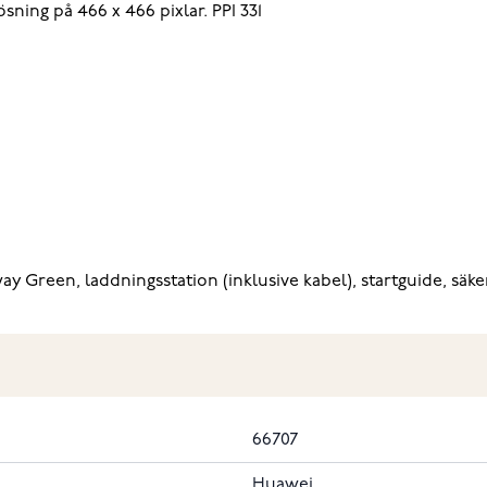
ng på 466 x 466 pixlar. PPI 331
y Green, laddningsstation (inklusive kabel), startguide, säke
66707
Huawei