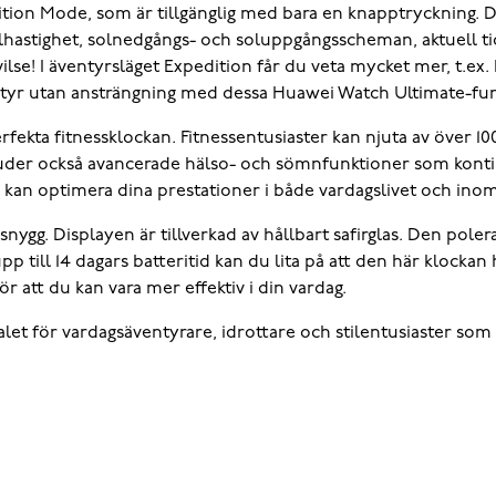
ion Mode, som är tillgänglig med bara en knapptryckning. D
elhastighet, solnedgångs- och soluppgångsscheman, aktuell 
ilse! I äventyrsläget Expedition får du veta mycket mer, t.ex. 
entyr utan ansträngning med dessa Huawei Watch Ultimate-fun
kta fitnessklockan. Fitnessentusiaster kan njuta av över 100
bjuder också avancerade hälso- och sömnfunktioner som konti
 kan optimera dina prestationer i både vardagslivet och inom
nygg. Displayen är tillverkad av hållbart safirglas. Den poler
 till 14 dagars batteritid kan du lita på att den här klockan 
att du kan vara mer effektiv i din vardag.
t för vardagsäventyrare, idrottare och stilentusiaster som 