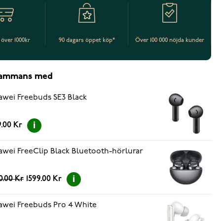
t över 1000kr
90 dagars öppet köp*
Över 100 000 nöjda kunder
lsammans med
wei Freebuds SE3 Black
.00 Kr
wei FreeClip Black Bluetooth-hörlurar
0.00 Kr
1599.00 Kr
wei Freebuds Pro 4 White