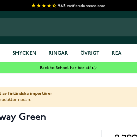
9,613
verifierade recensioner
S
SMYCKEN
RINGAR
ÖVRIGT
REA
Back to School har börjat! 👉
 av finländska importörer
produkter nedan.
eway Green
8 78