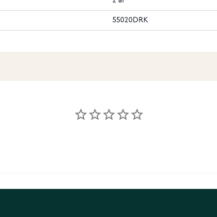
2 år
55020DRK