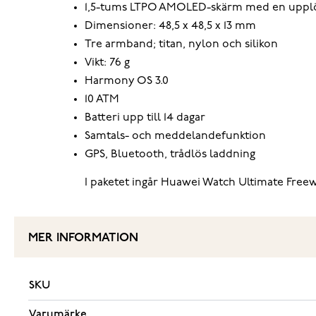
1,5-tums LTPO AMOLED-skärm med en upplösni
Dimensioner: 48,5 x 48,5 x 13 mm
Tre armband; titan, nylon och silikon
Vikt: 76 g
Harmony OS 3.0
10 ATM
Batteri upp till 14 dagar
Samtals- och meddelandefunktion
GPS, Bluetooth, trådlös laddning
I paketet ingår Huawei Watch Ultimate Freewa
MER INFORMATION
SKU
Varumärke