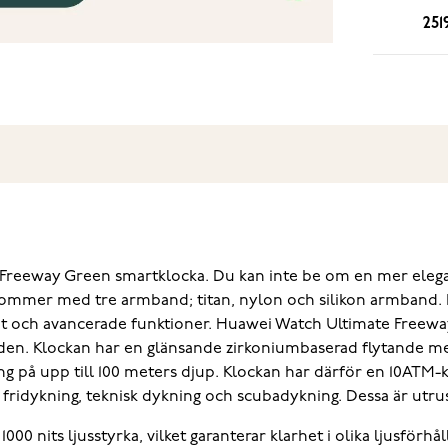
251
e Freeway Green smartklocka. Du kan inte be om en mer eleg
ommer med tre armband; titan, nylon och silikon armband. 
rhet och avancerade funktioner. Huawei Watch Ultimate Freew
nden. Klockan har en glänsande zirkoniumbaserad flytande m
g på upp till 100 meters djup. Klockan har därför en 10ATM-k
 fridykning, teknisk dykning och scubadykning. Dessa är utru
0 nits ljusstyrka, vilket garanterar klarhet i olika ljusfö