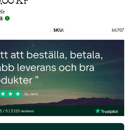
 Kr
ik
SKU:
66707