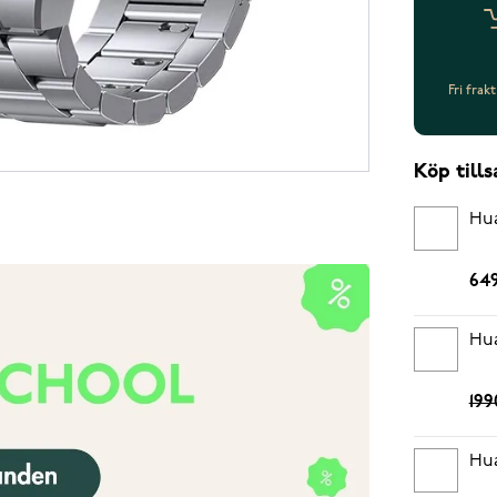
Fri frak
Köp til
Hua
649
Hua
199
Hua