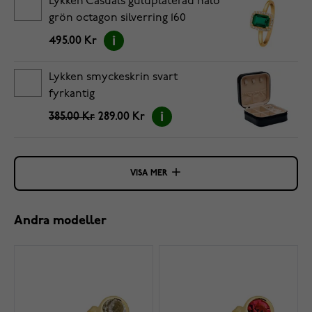
Lykken Casuals guldpläterad halo
grön octagon silverring 160
495.00 Kr
Lykken smyckeskrin svart
fyrkantig
385.00 Kr
289.00 Kr
VISA MER
Andra modeller