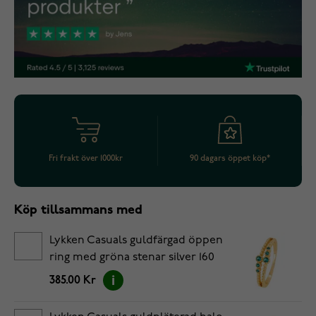
Fri frakt över 1000kr
90 dagars öppet köp*
Köp tillsammans med
Lykken Casuals guldfärgad öppen
ring med gröna stenar silver 160
385.00 Kr