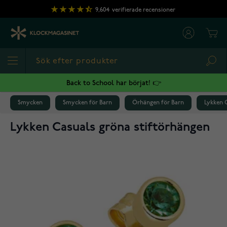
Hoppa till innehållet
9,604
verifierade recensioner
Cart
Sea
Back to School har börjat! 👉
Smycken
Smycken för Barn
Örhängen för Barn
Lykken 
Lykken Casuals gröna stiftörhängen