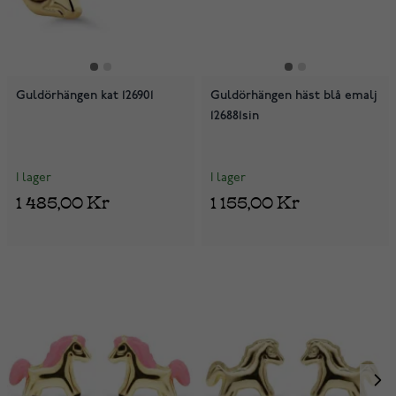
Guldörhängen kat 126901
Guldörhängen häst blå emalj
126881sin
I lager
I lager
1 485,00 Kr
1 155,00 Kr