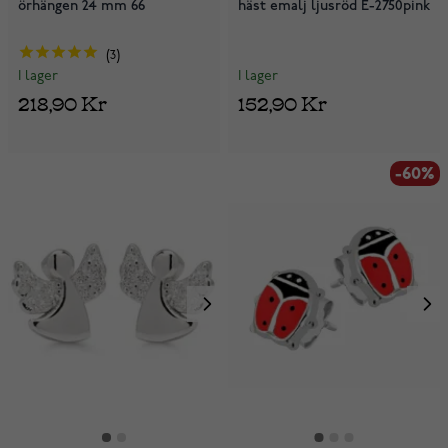
örhängen 24 mm 66
häst emalj ljusröd E-2750pink
3
I lager
I lager
152,90 Kr
218,90 Kr
-60%