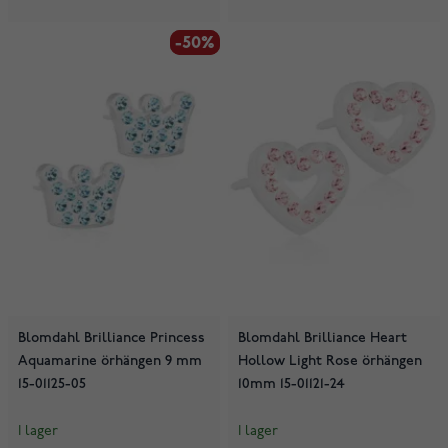
-50%
-50%
Blomdahl Brilliance Princess
Blomdahl Brilliance Heart
Aquamarine örhängen 9 mm
Hollow Light Rose örhängen
15-01125-05
10mm 15-01121-24
I lager
I lager