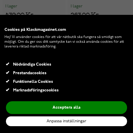
I lager
I lager
439,00 Kr
263,00 Kr
Cookies på Klockmagasinet.com
Hej! Vi använder cookies för att vår nätbutik ska fungera så smidigt som
möjligt. Om du ger oss ditt samtycke kan vi också använda cookies för att
leverera riktad marknadsföring.
Nödvändiga Cookies
Prestandacookies
Funktionella Cookies
Marknadsföringscookies
Acceptera alla
Anpassa inställningar
Edblad Lilian örhängen Small
Edblad Papillon örhängen
102989
steel 120232