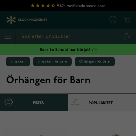
Hoppa till innehållet
9,604
verifierade recensioner
Cart
Sea
Back to School har börjat! 👉
Smycken
Smycken för Barn
Örhängen för Barn
Örhängen för Barn
FILTER