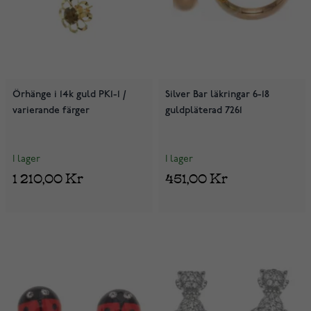
Örhänge i 14k guld PK1-1 /
Silver Bar läkringar 6-18
varierande färger
guldpläterad 7261
I lager
I lager
1 210,00 Kr
451,00 Kr