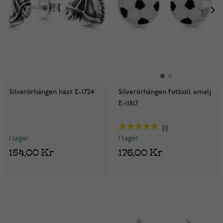
Silverörhängen häst E-1724
Silverörhängen fotboll emalj
E-11817
1
I lager
I lager
154,00 Kr
176,00 Kr