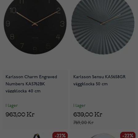
Karlsson Charm Engraved
Karlsson Sensu KA5658GR
Numbers KA5762BK
väggklocka 50 cm
väggklocka 40 cm
I lager
I lager
963,00 Kr
639,00 Kr
769,00 Kr
-22%
-22%
-22%
-22%