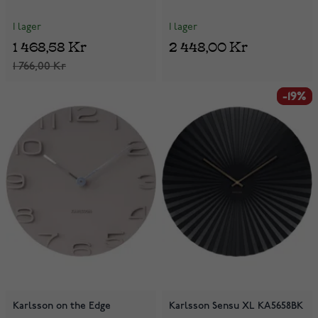
I lager
I lager
1 468,58 Kr
2 448,00 Kr
1 766,00 Kr
-19%
-19%
Karlsson on the Edge
Karlsson Sensu XL KA5658BK