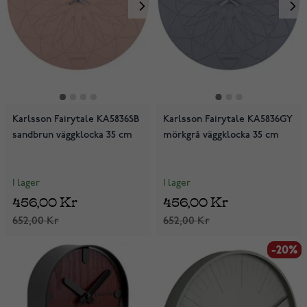
Karlsson Fairytale KA5836SB
Karlsson Fairytale KA5836GY
sandbrun väggklocka 35 cm
mörkgrå väggklocka 35 cm
I lager
I lager
456,00 Kr
456,00 Kr
652,00 Kr
652,00 Kr
-20%
-20%