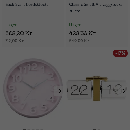
Book Svart bordsklocka
Classic Small Vit väggklocka
20 cm
I lager
I lager
568,20 Kr
428,36 Kr
712,00 Kr
549,00 Kr
-17%