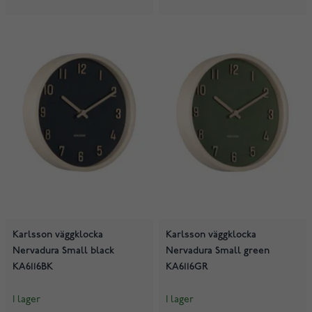
Karlsson väggklocka
Karlsson väggklocka
Nervadura Small black
Nervadura Small green
KA6116BK
KA6116GR
I lager
I lager