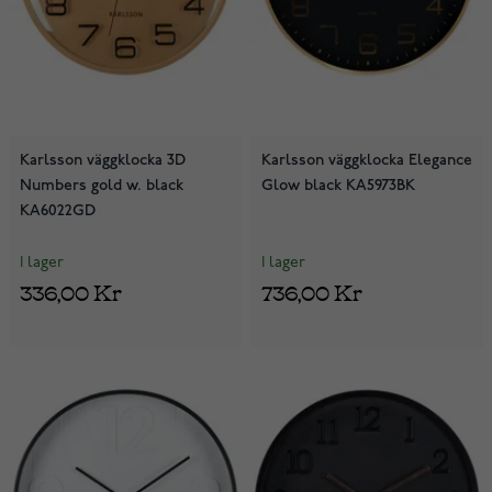
Karlsson väggklocka 3D
Karlsson väggklocka Elegance
Numbers gold w. black
Glow black KA5973BK
KA6022GD
I lager
I lager
336,00 Kr
736,00 Kr