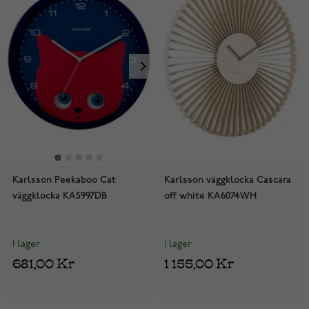
Karlsson Peekaboo Cat
Karlsson väggklocka Cascara
väggklocka KA5997DB
off white KA6074WH
I lager
I lager
681,00 Kr
1 155,00 Kr