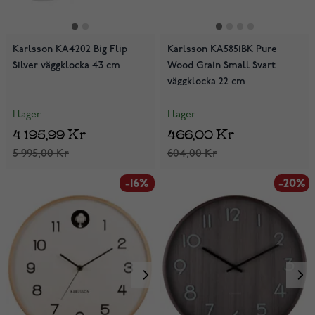
Karlsson KA4202 Big Flip
Karlsson KA5851BK Pure
Silver väggklocka 43 cm
Wood Grain Small Svart
väggklocka 22 cm
I lager
I lager
4 195,99 Kr
466,00 Kr
5 995,00 Kr
604,00 Kr
-16%
-20%