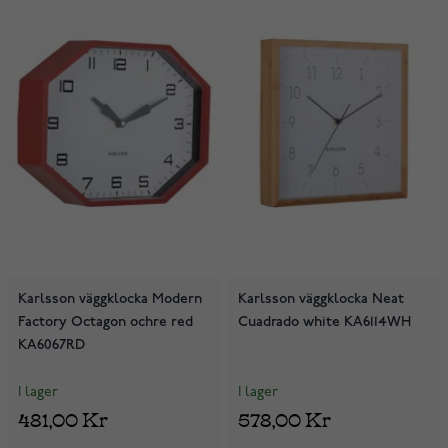
Karlsson väggklocka Modern
Karlsson väggklocka Neat
Factory Octagon ochre red
Cuadrado white KA6114WH
KA6067RD
I lager
I lager
481,00 Kr
578,00 Kr