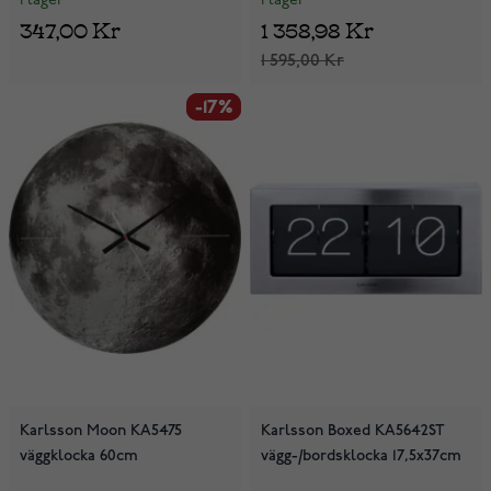
I lager
I lager
347,00 Kr
1 358,98 Kr
1 595,00 Kr
-17%
-17%
Karlsson Moon KA5475
Karlsson Boxed KA5642ST
väggklocka 60cm
vägg-/bordsklocka 17,5x37cm