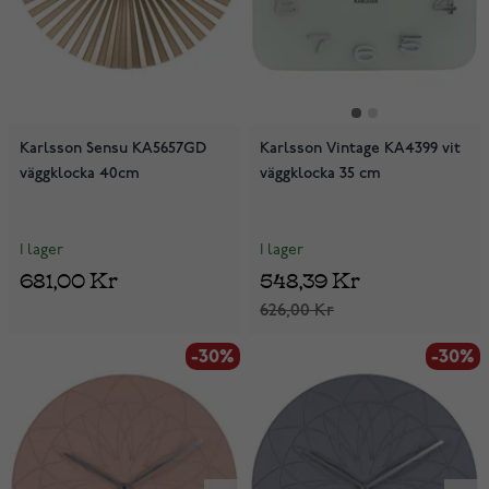
Karlsson Sensu KA5657GD
Karlsson Vintage KA4399 vit
väggklocka 40cm
väggklocka 35 cm
I lager
I lager
681,00 Kr
548,39 Kr
626,00 Kr
-30%
-30%