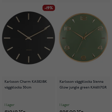
-19%
-19%
Karlsson Charm KA5821BK
Karlsson väggklocka Sienna
väggklocka 30cm
Glow jungle green KA6017GR
I lager
I lager
519,12 Kr
825,00 Kr