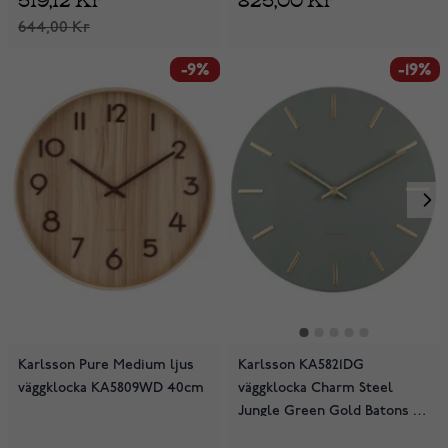
644,00 Kr
-9%
-9%
-19%
Karlsson Pure Medium ljus
Karlsson KA5821DG
väggklocka KA5809WD 40cm
väggklocka Charm Steel
Jungle Green Gold Batons 30
cm