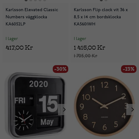
Karlsson Elevated Classic
Karlsson Flip clock vit 36 x
Numbers väggklocka
8,5 x 14 cm bordsklocka
KA6052LP
KA5601WH
I lager
I lager
417,00 Kr
1 415,00 Kr
1 705,00 Kr
-30%
-23%