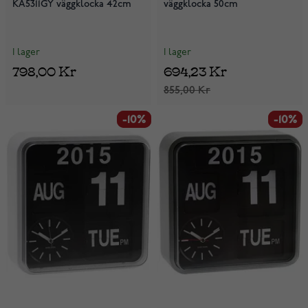
KA5311GY väggklocka 42cm
väggklocka 50cm
I lager
I lager
798,00 Kr
694,23 Kr
855,00 Kr
-10%
-10%
-10%
-10%