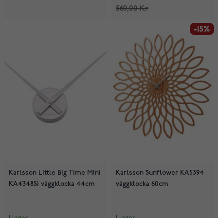
569,00 Kr
-15%
-15%
Karlsson Little Big Time Mini
Karlsson Sunflower KA5394
KA4348SI väggklocka 44cm
väggklocka 60cm