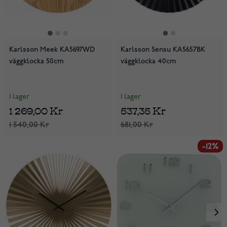
Karlsson Meek KA5697WD
Karlsson Sensu KA5657BK
väggklocka 50cm
väggklocka 40cm
I lager
I lager
1 269,00 Kr
537,35 Kr
1 540,00 Kr
681,00 Kr
-12%