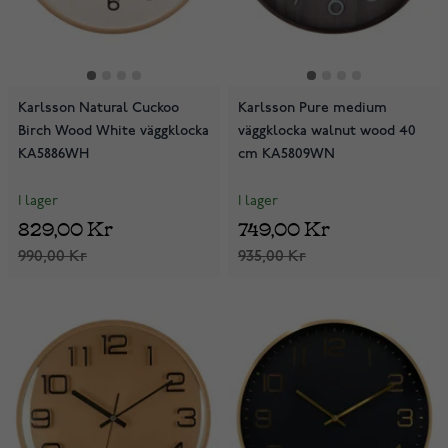
Karlsson Natural Cuckoo
Karlsson Pure medium
Birch Wood White väggklocka
väggklocka walnut wood 40
KA5886WH
cm KA5809WN
I lager
I lager
829,00 Kr
749,00 Kr
990,00 Kr
935,00 Kr