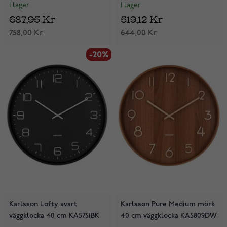
I lager
I lager
687,95 Kr
519,12 Kr
758,00 Kr
644,00 Kr
-20%
-20%
Karlsson Lofty svart
Karlsson Pure Medium mörk
väggklocka 40 cm KA5751BK
40 cm väggklocka KA5809DW