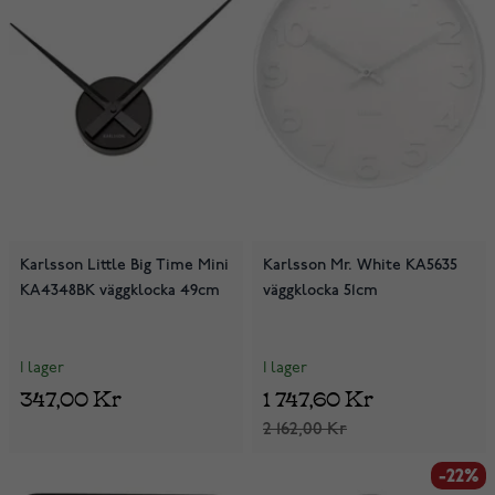
Karlsson Little Big Time Mini
Karlsson Mr. White KA5635
KA4348BK väggklocka 49cm
väggklocka 51cm
I lager
I lager
347,00 Kr
1 747,60 Kr
2 162,00 Kr
-22%