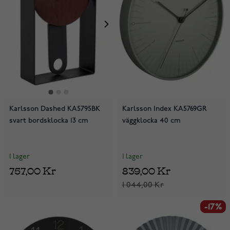
Karlsson Dashed KA5795BK
Karlsson Index KA5769GR
svart bordsklocka 13 cm
väggklocka 40 cm
I lager
I lager
757,00 Kr
839,00 Kr
1 044,00 Kr
-17%
-17%