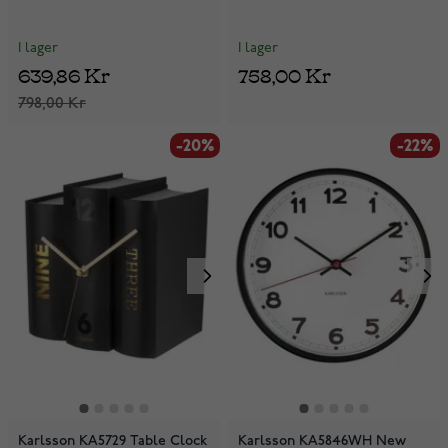
I lager
I lager
639,86 Kr
758,00 Kr
798,00 Kr
-20%
-22%
Karlsson KA5729 Table Clock
Karlsson KA5846WH New