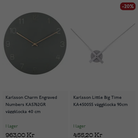
-20%
-20%
Karlsson Charm Engraved
Karlsson Little Big Time
Numbers KA5762GR
KA450055 väggklocka 90cm
väggklocka 40 cm
I lager
I lager
963,00 Kr
455,20 Kr