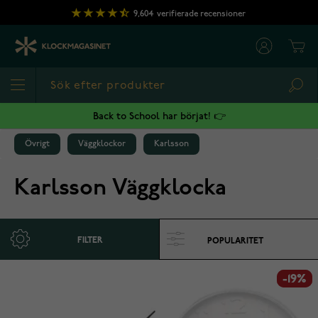
Hoppa till innehållet
9,604
verifierade recensioner
Cart
Sea
Back to School har börjat! 👉
Övrigt
Väggklockor
Karlsson
Karlsson Väggklocka
FILTER
-19%
-19%