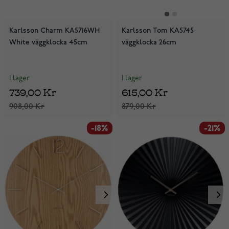
Karlsson Charm KA5716WH
Karlsson Tom KA5745
White väggklocka 45cm
väggklocka 26cm
I lager
I lager
739,00 Kr
615,00 Kr
908,00 Kr
879,00 Kr
-18%
-21%