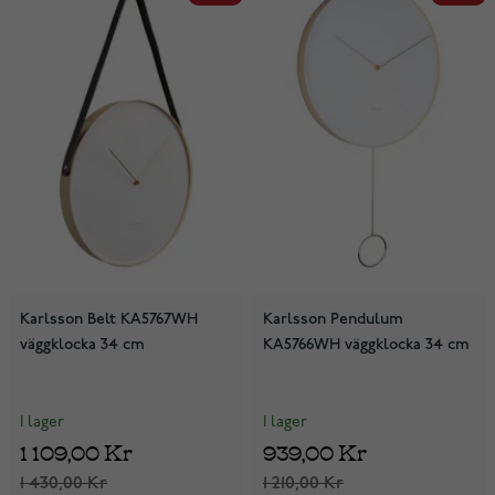
Karlsson Belt KA5767WH
Karlsson Pendulum
väggklocka 34 cm
KA5766WH väggklocka 34 cm
I lager
I lager
1 109,00 Kr
939,00 Kr
1 430,00 Kr
1 210,00 Kr