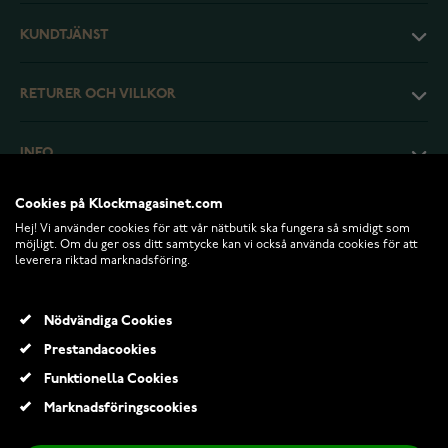
KUNDTJÄNST
RETURER OCH VILLKOR
INFO
Cookies på Klockmagasinet.com
Hej! Vi använder cookies för att vår nätbutik ska fungera så smidigt som
möjligt. Om du ger oss ditt samtycke kan vi också använda cookies för att
leverera riktad marknadsföring.
Nödvändiga Cookies
Prestandacookies
Funktionella Cookies
© 2026 Klockmagasinet.com
Marknadsföringscookies
Pandora Edelweiss berlock 798243ENMX