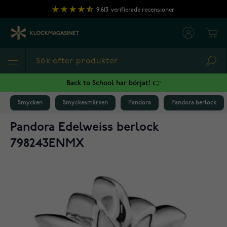
Hoppa till innehållet
9,613
verifierade recensioner
Cart
Sea
Back to School har börjat! 👉
Smycken
Smyckesmärken
Pandora
Pandora berlock
Pandora Edelweiss berlock
798243ENMX