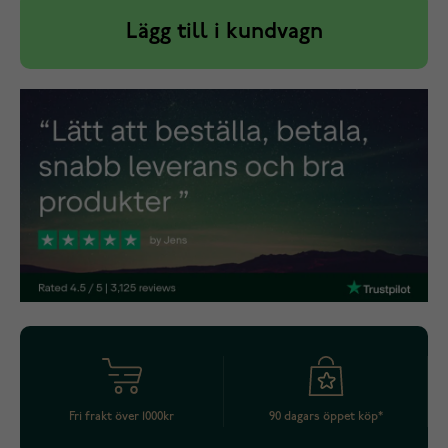
Lägg till i kundvagn
Fri frakt över 1000kr
90 dagars öppet köp*