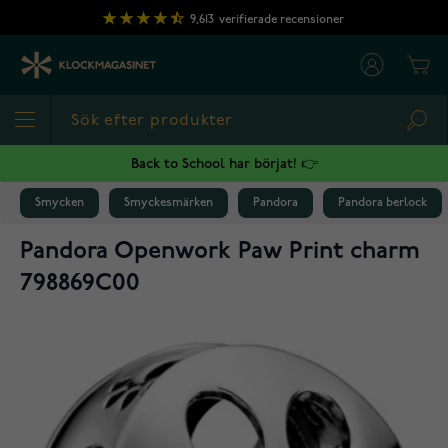
Hoppa till innehållet
9,613
verifierade recensioner
Cart
Sea
Back to School har börjat! 👉
Smycken
Smyckesmärken
Pandora
Pandora berlock
Pandora Openwork Paw Print charm
798869C00