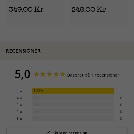
349,00 Kr
249,00 Kr
RECENSIONER
5,0
Baserat på 1 recensioner
100%
5 ★
1
0%
4 ★
0
0%
3 ★
0
0%
2 ★
0
0%
1 ★
0
Skriv en recension