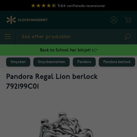
Hoppa till innehållet
9,614
verifierade recensioner
Cart
Sea
Back to School har börjat! 👉
Smycken
Smyckesmärken
Pandora
Pandora berlock
Pandora Regal Lion berlock
792199C01