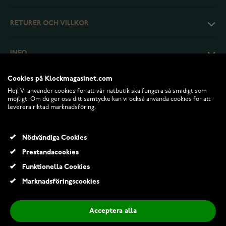
RETURER OCH VILLKOR
INFO
Cookies på Klockmagasinet.com
Hej! Vi använder cookies för att vår nätbutik ska fungera så smidigt som
möjligt. Om du ger oss ditt samtycke kan vi också använda cookies för att
leverera riktad marknadsföring.
Nödvändiga Cookies
Prestandacookies
Funktionella Cookies
© 2026 Klockmagasinet.com
Marknadsföringscookies
Pandora Regal Lion berlock 792199C01
649,00 Kr
Acceptera alla