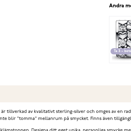
Andra m
Ta 3 – bet
 tillverkad av kvalitativt sterling-silver och omges av en ra
nte blir "tomma" mellanrum på smycket. Finns även tillgängli
 klämstoppen. Designa ditt eget unika, personliga smycke me