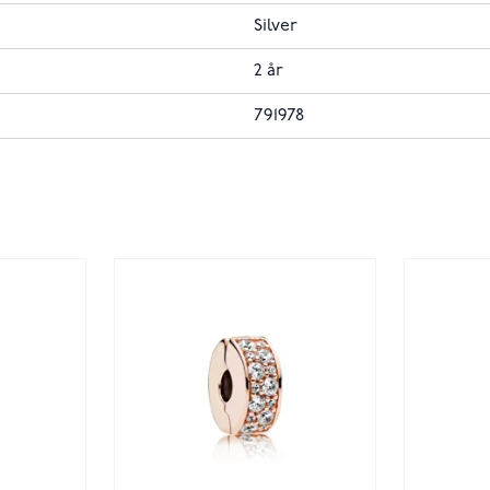
Silver
2 år
791978