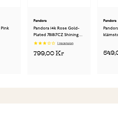
Pandora
Pandora
 Pink
Pandora 14k Rose Gold-
Pandor
Plated 781817CZ Shining
klämst
Elegance klämstopp
1
recension
549,
799,00 Kr