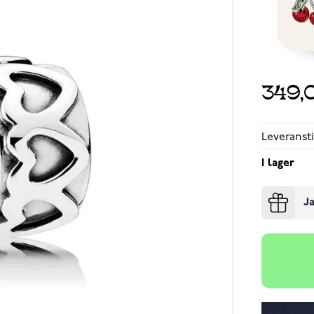
349,
Leveransti
I lager
Ja