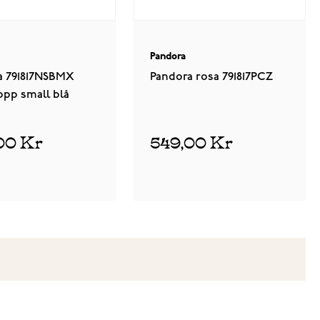
Pandora
a 791817NSBMX
Pandora rosa 791817PCZ
opp small blå
00 Kr
549,00 Kr