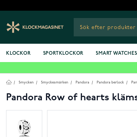
Hoppa till innehållet
KLOCKOR
SPORTKLOCKOR
SMART WATCHE
/
Smycken
/
Smyckesmärken
/
Pandora
/
Pandora berlock
/
Pan
Pandora Row of hearts kläm