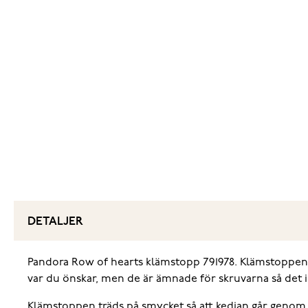
DETALJER
Pandora Row of hearts klämstopp 791978. Klämstoppen är
var du önskar, men de är ämnade för skruvarna så det i
Klämstoppen träds på smycket så att kedjan går genom