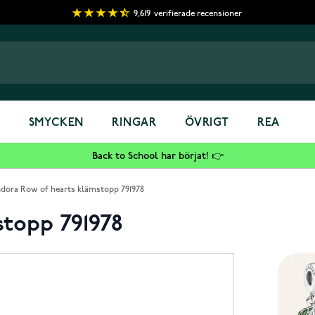
9,619
verifierade recensioner
S
SMYCKEN
RINGAR
ÖVRIGT
REA
Back to School har börjat! 👉
dora Row of hearts klämstopp 791978
stopp 791978