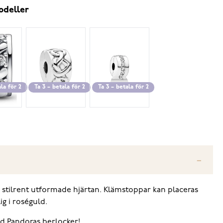
odeller
ala för 2
Ta 3 – betala för 2
Ta 3 – betala för 2
d stilrent utformade hjärtan. Klämstoppar kan placeras
g i roséguld.
d Pandoras berlocker!