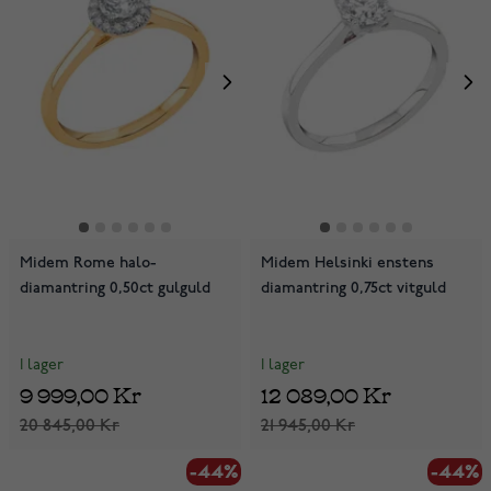
Midem Rome halo-
Midem Helsinki enstens
diamantring 0,50ct gulguld
diamantring 0,75ct vitguld
I lager
I lager
9 999,00 Kr
12 089,00 Kr
20 845,00 Kr
21 945,00 Kr
-44%
-44%