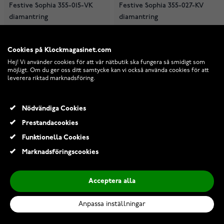
Festive Sophia 355-015-VK
Festive Sophia 355-027-KV
diamantring
diamantring
Cookies på Klockmagasinet.com
beställningsvara
beställningsvara
Hej! Vi använder cookies för att vår nätbutik ska fungera så smidigt som
15 840,00 Kr
17 380,00 Kr
möjligt. Om du ger oss ditt samtycke kan vi också använda cookies för att
leverera riktad marknadsföring.
Nödvändiga Cookies
Prestandacookies
Funktionella Cookies
Marknadsföringscookies
Acceptera alla
Anpassa inställningar