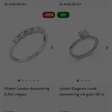
16 445,00 Kr
16 445,00 Kr
-50%
NY
Midem London diamantring
Lykken Elegance runda
0,75ct vitguld
diamantring vitt guld 1.00 ct