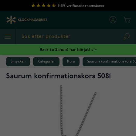
Hoppa till innehållet
9,619
verifierade recensioner
Cart
Sea
Back to School har börjat! 👉
Smycken
Kategorier
Kors
Saurum konfirmationskors 50
Saurum konfirmationskors 5081