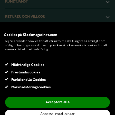
KUNDTJÄNST
RETURER OCH VILLKOR
INFO
Cookies på Klockmagasinet.com
Hej! Vi använder cookies för att vår nätbutik ska fungera så smidigt som
möjligt. Om du ger oss ditt samtycke kan vi också använda cookies för att
leverera riktad marknadsföring.
Nödvändiga Cookies
Prestandacookies
Funktionella Cookies
Marknadsföringscookies
© 2026 Klockmagasinet.com
Acceptera alla
Saurum konfirmationskors 5081
1 089,00 Kr
Anpassa inställningar