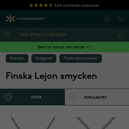
Hoppa till innehållet
9,614
verifierade recensioner
Cart
Sea
Back to School har börjat! 👉
Smycken
Kategorier
Finska Lejon smycken
Finska Lejon smycken
FILTER