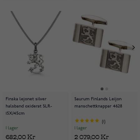
Finska lejonet silver
Saurum Finlands Leijon
halsband oxiderat SLR-
manschettknappar 4628
15X/45cm
1
I lager
I lager
682,00 Kr
2 079,00 Kr