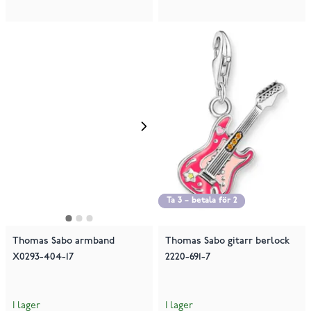
Ta 3 – betala för 2
Ta 3 – betala för 2
Thomas Sabo armband
Thomas Sabo gitarr berlock
X0293-404-17
2220-691-7
I lager
I lager