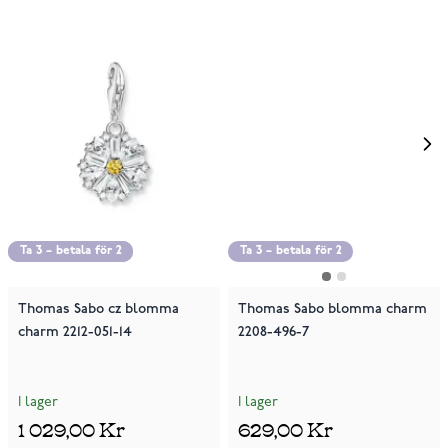
Ta 3 – betala för 2
Ta 3 – betala för 2
Ta 3 – betala för 2
Thomas Sabo cz blomma
Thomas Sabo blomma charm
charm 2212-051-14
2208-496-7
I lager
I lager
1 029,00 Kr
629,00 Kr