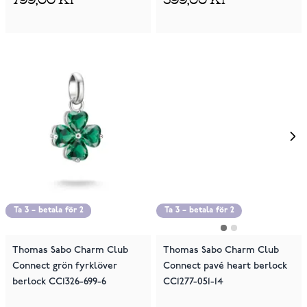
Ta 3 – betala för 2
Ta 3 – betala för 2
Ta 3 – betala för 2
Thomas Sabo Charm Club
Thomas Sabo Charm Club
Connect grön fyrklöver
Connect pavé heart berlock
berlock CC1326-699-6
CC1277-051-14