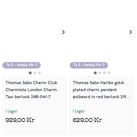
Ta 3 – betala för 2
Ta 3 – betala för 2
Thomas Sabo Charm Club
Thomas Sabo Haribo gold-
Charmista London Charm
plated charm pendant
Taxi berlock 2169-041-7
golbeard in red berlock 2190-
413-10
I lager
I lager
929,00 Kr
629,00 Kr