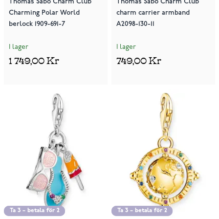
Thomas Sabo Charm Club
Thomas Sabo Charm Club
Charming Polar World
charm carrier armband
berlock 1909-691-7
A2098-130-11
I lager
I lager
1 749,00 Kr
749,00 Kr
Ta 3 – betala för 2
Ta 3 – betala för 2
Ta 3 – betala för 2
Ta 3 – betala för 2