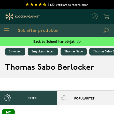
Hoppa till innehållet
9,622
verifierade recensioner
Cart
Sea
Back to School har börjat! 👉
Smycken
Smyckesmärken
Thomas Sabo
Thomas Sabo B
Thomas Sabo Berlocker
FILTER
NY