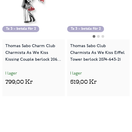
Ta 3 – betala för 2
Ta 3 – betala för 2
Ta 3 – betala för 2
Thomas Sabo Charm Club
Thomas Sabo Club
Charmista As We Kiss
Charmista As We Kiss Eiffel
Kissing Couple berlock 2069-
Tower berlock 2074-643-21
664-10
I lager
I lager
799,00 Kr
519,00 Kr