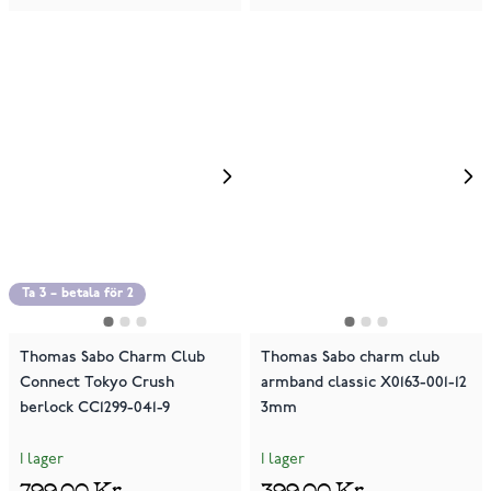
Ta 3 – betala för 2
Thomas Sabo Charm Club
Thomas Sabo charm club
Connect Tokyo Crush
armband classic X0163-001-12
berlock CC1299-041-9
3mm
I lager
I lager
799,00 Kr
399,00 Kr