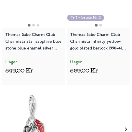
Ta 3 – betala för 2
Thomas Sabo Charm Club
Thomas Sabo Charm Club
Charmista star sapphire blue
Charmista infinity yellow-
stone blue enamel silver
gold plated berlock 1990-413-
berlock 2043-496-7
39
I lager
I lager
549,00 Kr
569,00 Kr