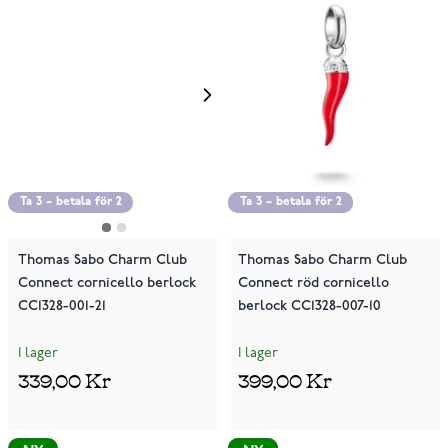
Ta 3 – betala för 2
Ta 3 – betala för 2
Ta 3 – betala för 2
Thomas Sabo Charm Club
Thomas Sabo Charm Club
Connect cornicello berlock
Connect röd cornicello
CC1328-001-21
berlock CC1328-007-10
I lager
I lager
339,00 Kr
399,00 Kr