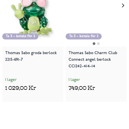
Ta 3 – betala för 2
Ta 3 – betala för 2
Ta 3 – betala för 2
Thomas Sabo groda berlock
Thomas Sabo Charm Club
2215-691-7
Connect angel berlock
CC1242-414-14
I lager
I lager
1 029,00 Kr
749,00 Kr