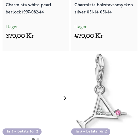
Charmista white pearl
Charmista bokstavssmycken
berlock 1997-082-14
silver 051-14 051-14
I lager
I lager
379,00 Kr
479,00 Kr
Ta 3 – betala för 2
Ta 3 – betala för 2
Ta 3 – betala för 2