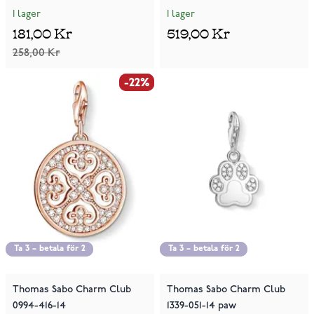
I lager
I lager
181,00 Kr
519,00 Kr
258,00 Kr
-22%
-22%
Ta 3 – betala för 2
Ta 3 – betala för 2
Ta 3 – betala för 2
Ta 3 – betala för 2
Thomas Sabo Charm Club
Thomas Sabo Charm Club
0994-416-14
1339-051-14 paw