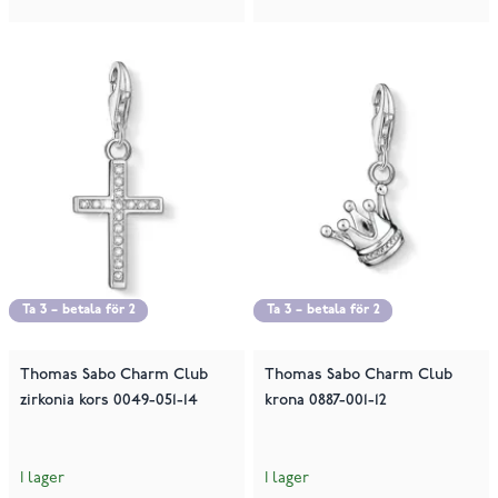
Ta 3 – betala för 2
Ta 3 – betala för 2
Ta 3 – betala för 2
Ta 3 – betala för 2
Thomas Sabo Charm Club
Thomas Sabo Charm Club
zirkonia kors 0049-051-14
krona 0887-001-12
I lager
I lager