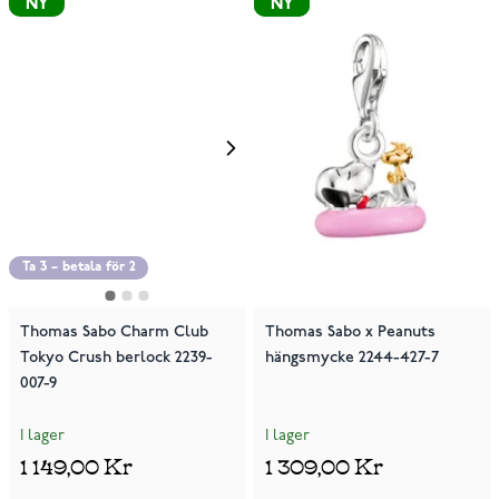
NY
NY
NY
Ta 3 – betala för 2
Thomas Sabo Charm Club
Thomas Sabo x Peanuts
Tokyo Crush berlock 2239-
hängsmycke 2244-427-7
007-9
I lager
I lager
1 149,00 Kr
1 309,00 Kr