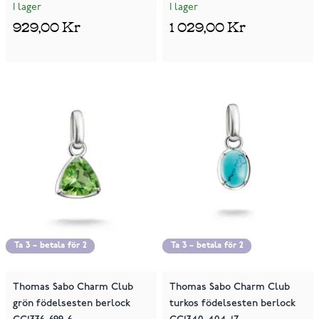
I lager
I lager
929,00 Kr
1 029,00 Kr
Ta 3 – betala för 2
Ta 3 – betala för 2
Ta 3 – betala för 2
Ta 3 – betala för 2
Thomas Sabo Charm Club
Thomas Sabo Charm Club
grön födelsesten berlock
turkos födelsesten berlock