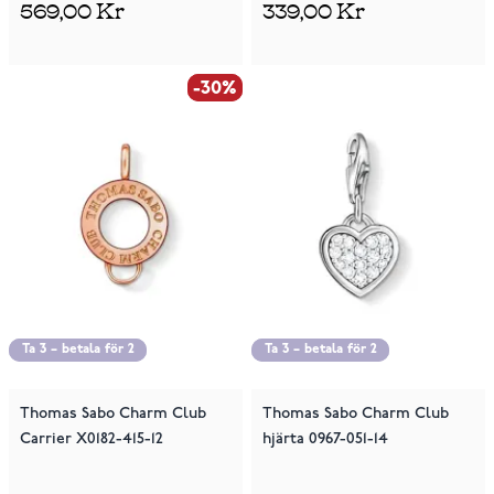
569,00 Kr
339,00 Kr
-30%
-30%
Ta 3 – betala för 2
Ta 3 – betala för 2
Ta 3 – betala för 2
Ta 3 – betala för 2
Thomas Sabo Charm Club
Thomas Sabo Charm Club
Carrier X0182-415-12
hjärta 0967-051-14