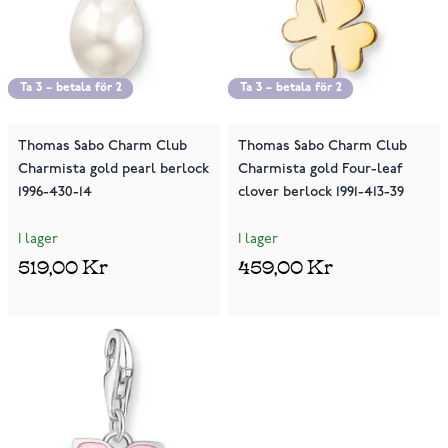
Ta 3 – betala för 2
Ta 3 – betala för 2
Ta 3 – betala för 2
Ta 3 – betala för 2
Thomas Sabo Charm Club
Thomas Sabo Charm Club
Charmista gold pearl berlock
Charmista gold Four-leaf
1996-430-14
clover berlock 1991-413-39
I lager
I lager
519,00 Kr
459,00 Kr