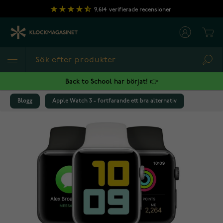
Hoppa till innehållet
9,614
verifierade recensioner
Cart
Sea
Back to School har börjat! 👉
Blogg
Apple Watch 3 - fortfarande ett bra alternativ