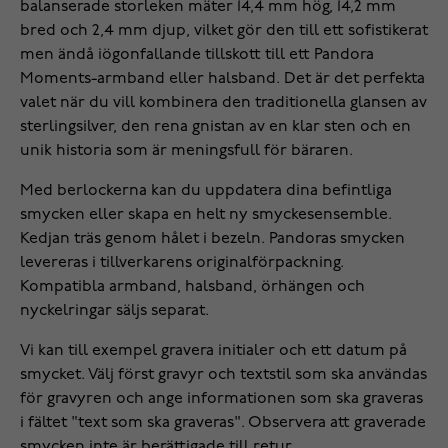
balanserade storleken mäter 14,4 mm hög, 14,2 mm
bred och 2,4 mm djup, vilket gör den till ett sofistikerat
men ändå iögonfallande tillskott till ett Pandora
Moments-armband eller halsband. Det är det perfekta
valet när du vill kombinera den traditionella glansen av
sterlingsilver, den rena gnistan av en klar sten och en
unik historia som är meningsfull för bäraren.
Med berlockerna kan du uppdatera dina befintliga
smycken eller skapa en helt ny smyckesensemble.
Kedjan träs genom hålet i bezeln. Pandoras smycken
levereras i tillverkarens originalförpackning.
Kompatibla armband, halsband, örhängen och
nyckelringar säljs separat.
Vi kan till exempel gravera initialer och ett datum på
smycket. Välj först gravyr och textstil som ska användas
för gravyren och ange informationen som ska graveras
i fältet "text som ska graveras". Observera att graverade
smycken inte är berättigade till retur.