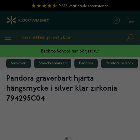
Hoppa till innehållet
9,622
verifierade recensioner
Cart
Sea
Back to School har börjat! 👉
Smycken
Smyckesmärken
Pandora
Pandora berlock
Pandora graverbart hjärta
hängsmycke i silver klar zirkonia
794295C04