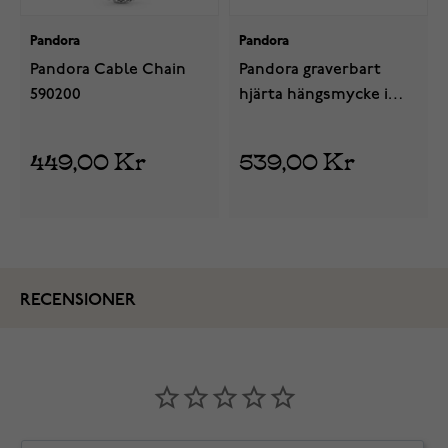
Pandora
Pandora
Pandora Cable Chain
Pandora graverbart
590200
hjärta hängsmycke i
silver blå kristall
794295C09
449,00 Kr
539,00 Kr
RECENSIONER