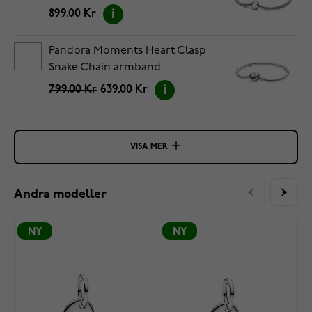
899.00 Kr
Pandora Moments Heart Clasp
Snake Chain armband
5594594C00-16
799.00 Kr
639.00 Kr
VISA MER
Andra modeller
NY
NY