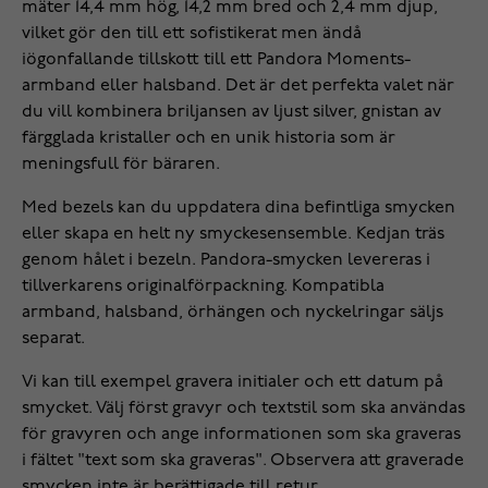
mäter 14,4 mm hög, 14,2 mm bred och 2,4 mm djup,
vilket gör den till ett sofistikerat men ändå
iögonfallande tillskott till ett Pandora Moments-
armband eller halsband. Det är det perfekta valet när
du vill kombinera briljansen av ljust silver, gnistan av
färgglada kristaller och en unik historia som är
meningsfull för bäraren.
Med bezels kan du uppdatera dina befintliga smycken
eller skapa en helt ny smyckesensemble. Kedjan träs
genom hålet i bezeln. Pandora-smycken levereras i
tillverkarens originalförpackning. Kompatibla
armband, halsband, örhängen och nyckelringar säljs
separat.
Vi kan till exempel gravera initialer och ett datum på
smycket. Välj först gravyr och textstil som ska användas
för gravyren och ange informationen som ska graveras
i fältet "text som ska graveras". Observera att graverade
smycken inte är berättigade till retur.