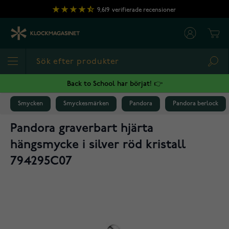
Hoppa till innehållet
9,619
verifierade recensioner
Cart
Sea
Back to School har börjat! 👉
Smycken
Smyckesmärken
Pandora
Pandora berlock
Pandora graverbart hjärta
hängsmycke i silver röd kristall
794295C07