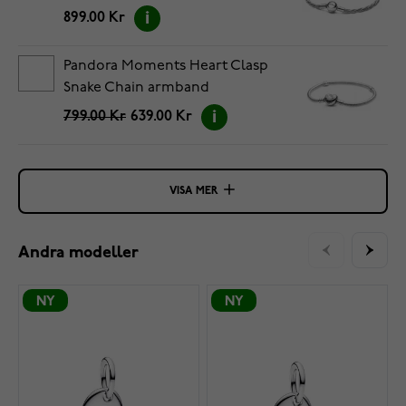
899.00 Kr
Pandora Moments Heart Clasp
Snake Chain armband
5594594C00-16
799.00 Kr
639.00 Kr
VISA MER
Andra modeller
NY
NY