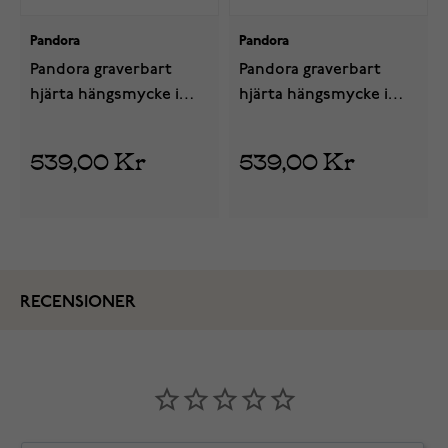
Pandora
Pandora
Pandora graverbart
Pandora graverbart
hjärta hängsmycke i
hjärta hängsmycke i
silver blå kristall
silver grön kristall
794295C09
794295C08
539,00 Kr
539,00 Kr
RECENSIONER