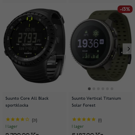
-13%
Suunto Core All Black
Suunto Vertical Titanium
sportklocka
Solar Forest
21
1
I lager
I lager
2 790,00 Kr
5 187,00 Kr