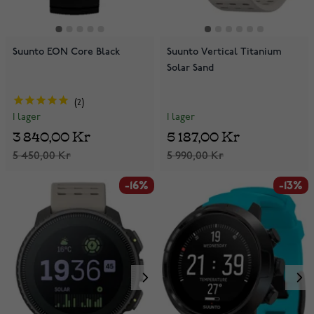
Suunto EON Core Black
Suunto Vertical Titanium
Solar Sand
2
I lager
I lager
5 187,00 Kr
3 840,00 Kr
5 990,00 Kr
5 450,00 Kr
-16%
-13%