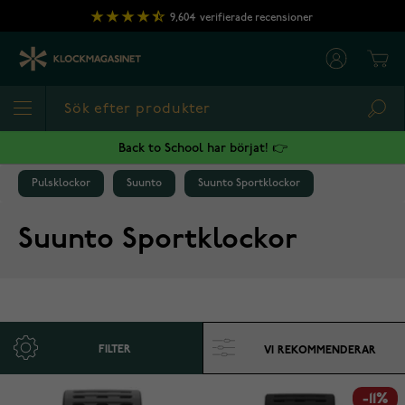
Hoppa till innehållet
9,604
verifierade recensioner
Cart
Sea
Back to School har börjat! 👉
Pulsklockor
Suunto
Suunto Sportklockor
Suunto Sportklockor
FILTER
-11%