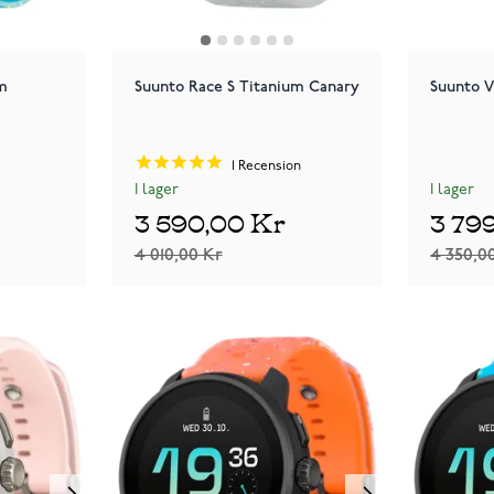
m
Suunto Race S Titanium Canary
Suunto V
1
Recension
I lager
I lager
3 590,00 Kr
3 79
4 010,00 Kr
4 350,0