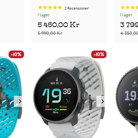
2
Recensioner
I lager
I lager
5 450,00 Kr
3 79
5 990,00 Kr
4 350,0
-10%
-10%