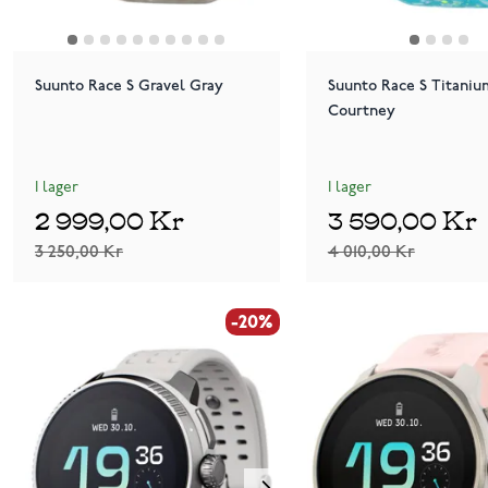
Suunto Race S Gravel Gray
Suunto Race S Titaniu
Courtney
I lager
I lager
2 999,00 Kr
3 590,00 Kr
3 250,00 Kr
4 010,00 Kr
-20%