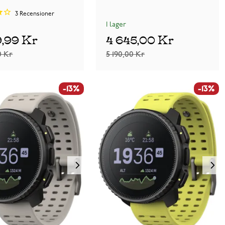
3
Recensioner
I lager
9,99 Kr
4 645,00 Kr
0 Kr
5 190,00 Kr
-13%
-13%