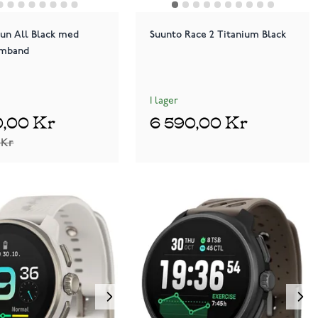
un All Black med
Suunto Race 2 Titanium Black
rmband
I lager
0,00 Kr
6 590,00 Kr
 Kr