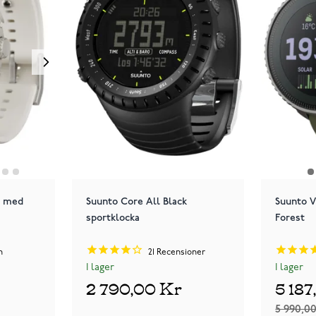
y med
Suunto Core All Black
Suunto V
sportklocka
Forest
n
21
Recensioner
I lager
I lager
2 790,00 Kr
5 18
5 990,0