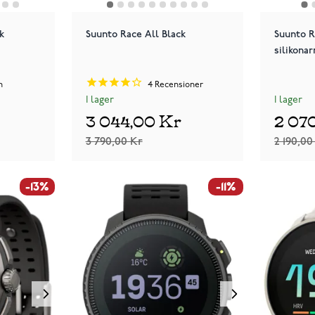
k
Suunto Race All Black
Suunto R
silikona
n
4
Recensioner
I lager
I lager
3 044,00 Kr
2 07
3 790,00 Kr
2 190,00
-13%
-11%