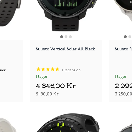
Suunto Vertical Solar All Black
Suunto R
ner
1
Recension
I lager
I lager
4 645,00 Kr
2 99
5 190,00 Kr
3 250,0