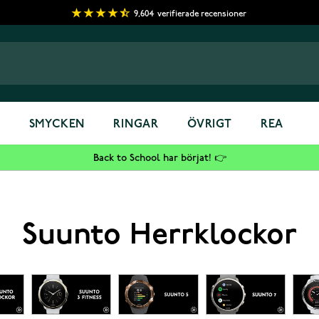
9,604
verifierade recensioner
S
SMYCKEN
RINGAR
ÖVRIGT
REA
Back to School har börjat! 👉
Suunto Herrklockor