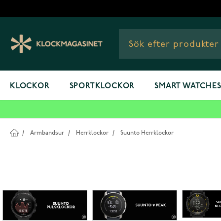
Hoppa till innehållet
KLOCKOR
SPORTKLOCKOR
SMART WATCHE
/
Armbandsur
/
Herrklockor
/
Suunto Herrklockor