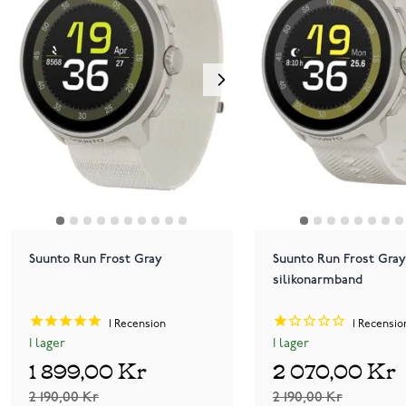
Suunto Run Frost Gray
Suunto Run Frost Gra
silikonarmband
1
Recension
1
Recensio
I lager
I lager
1 899,00 Kr
2 070,00 Kr
2 190,00 Kr
2 190,00 Kr