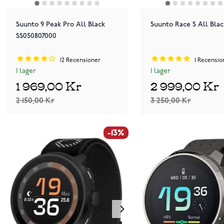
Suunto 9 Peak Pro All Black
Suunto Race S All Blac
SS050807000
12
Recensioner
1
Recensio
I lager
I lager
1 969,00 Kr
2 999,00 Kr
2 150,00 Kr
3 250,00 Kr
-13%