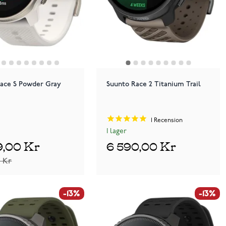
ace S Powder Gray
Suunto Race 2 Titanium Trail
1
Recension
I lager
9,00 Kr
6 590,00 Kr
0 Kr
-13%
-13%