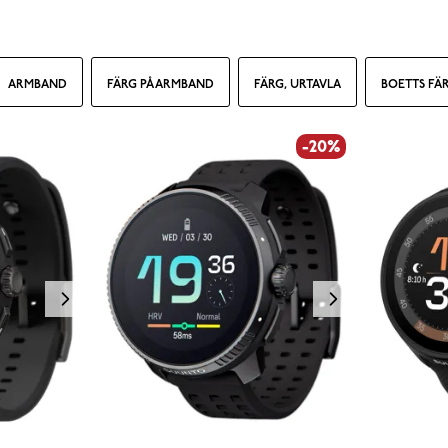
ARMBAND
FÄRG PÅ ARMBAND
FÄRG, URTAVLA
BOETTS FÄ
-20%