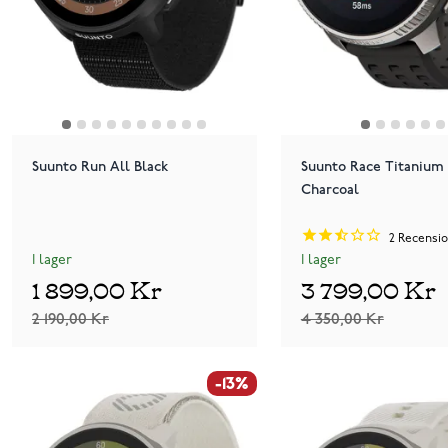
Suunto Run All Black
Suunto Race Titanium
Charcoal
2
Recensio
I lager
I lager
1 899,00 Kr
3 799,00 Kr
2 190,00 Kr
4 350,00 Kr
-13%