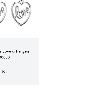
 Love örhängen
00000
0 Kr