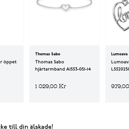
Thomas Sabo
Lumoava
er öppet
Thomas Sabo
Lumoava
hjärtarmband A1553-051-14
L552025
1 029,00 Kr
979,0
e till din älskade!