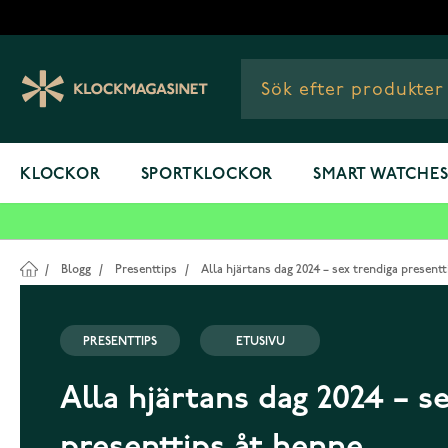
Hoppa till innehållet
KLOCKOR
SPORTKLOCKOR
SMART WATCHE
/
Blogg
/
Presenttips
/
Alla hjärtans dag 2024 – sex trendiga present
PRESENTTIPS
ETUSIVU
Alla hjärtans dag 2024 – s