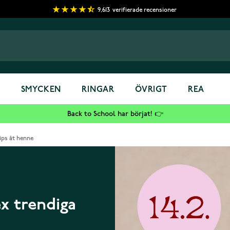
9,613
verifierade recensioner
S
SMYCKEN
RINGAR
ÖVRIGT
REA
Back to School har börjat! 👉
tips åt henne
ex trendiga