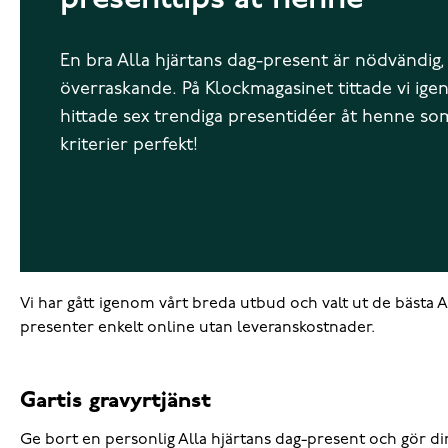
presenttips åt henne
En bra Alla hjärtans dag-present är nödvändig,
överraskande. På Klockmagasinet tittade vi ige
hittade sex trendiga presentidéer åt henne so
kriterier perfekt!
Vi har gått igenom vårt breda utbud och valt ut de bästa A
presenter enkelt online utan leveranskostnader.
Gartis gravyrtjänst
Ge bort en personlig Alla hjärtans dag-present och gör din