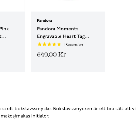
Pandora
Pink
Pandora Moments
t
Engravable Heart Tag
ock
berlock 768761C01
1
Recension
549,00 Kr
a ett bokstavssmycke. Bokstavssmycken är ett bra sätt att visa
 makes/makas initialer.