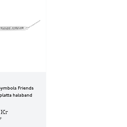
Symbols Friends
platta halsband
 Kr
r