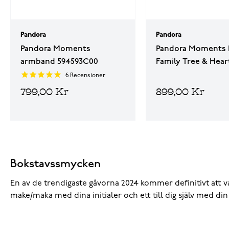
Pandora
Pandora
Pandora Moments
Pandora Moments 
armband 594593C00
Family Tree & Hear
Sterling silver berl
6
Recensioner
792654C01
799,00 Kr
899,00 Kr
Bokstavssmycken
En av de trendigaste gåvorna 2024 kommer definitivt att var
make/maka med dina initialer och ett till dig själv med din