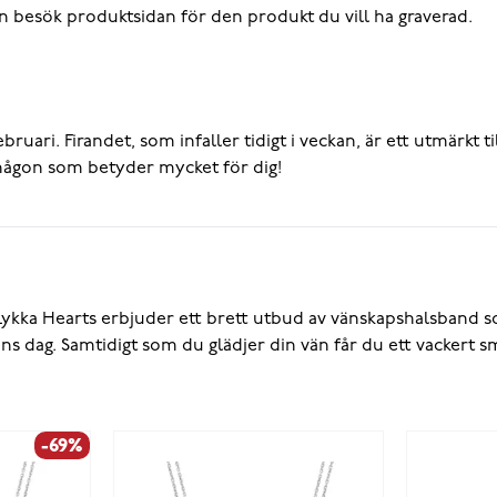
n besök produktsidan för den produkt du vill ha graverad.
ruari. Firandet, som infaller tidigt i veckan, är ett utmärkt t
l någon som betyder mycket för dig!
Lykka Hearts erbjuder ett brett utbud av vänskapshalsband s
ans dag. Samtidigt som du glädjer din vän får du ett vackert s
-69%