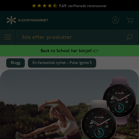
Hoppa till innehållet
9,619
verifierade recensioner
Cart
Sea
Back to School har börjat! 👉
Blogg
En fantastisk nyhet – Polar Ignite 3