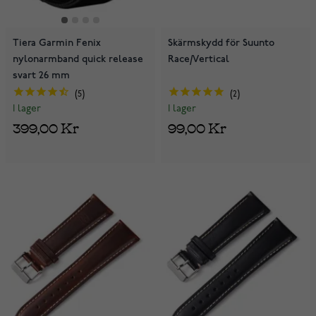
Tiera Garmin Fenix
Skärmskydd för Suunto
nylonarmband quick release
Race/Vertical
svart 26 mm
5
2
I lager
I lager
399,00 Kr
99,00 Kr