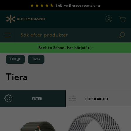
Hoppa till innehållet
9,613
verifierade recensioner
Cart
Sea
Back to School har börjat! 👉
Övrigt
Tiera
Tiera
FILTER