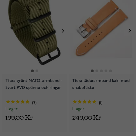
Tiera grönt NATO-armband -
Tiera läderarmband kaki med
Svart PVD spänne och ringar
snabbfäste
2
1
I lager
I lager
199,00 Kr
249,00 Kr