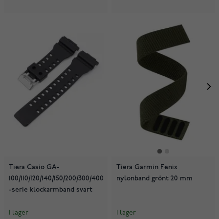
Tiera Casio GA-
Tiera Garmin Fenix
100/110/120/140/150/200/300/400/700/710/900
nylonband grönt 20 mm
-serie klockarmband svart
I lager
I lager