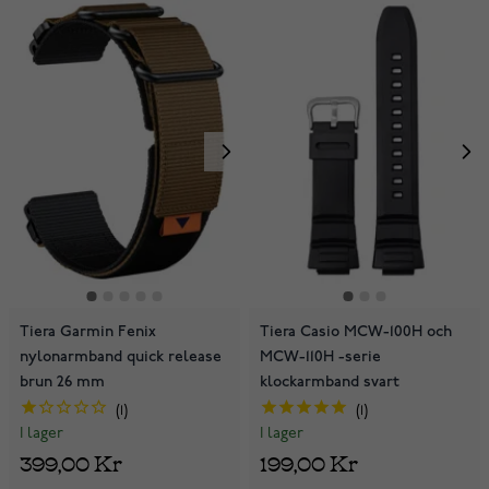
Tiera Garmin Fenix
Tiera Casio MCW-100H och
nylonarmband quick release
MCW-110H -serie
brun 26 mm
klockarmband svart
1
1
I lager
I lager
399,00 Kr
199,00 Kr