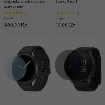
stålarmband quick release
Suunto Race S
svart 22 mm
1
1
I lager
I lager
490,00 Kr
99,00 Kr