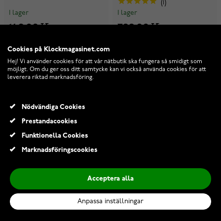
1
I lager
I lager
149,00 Kr
399,00 Kr
Cookies på Klockmagasinet.com
Hej! Vi använder cookies för att vår nätbutik ska fungera så smidigt som
möjligt. Om du ger oss ditt samtycke kan vi också använda cookies för att
leverera riktad marknadsföring.
Nödvändiga Cookies
Prestandacookies
Funktionella Cookies
Marknadsföringscookies
Acceptera alla
Anpassa inställningar
Tiera Garmin Fenix grön
Tiera Samsung Galaxy Watch
nylonarmband 22 mm quick
Ultra nailonarmband blå-grå