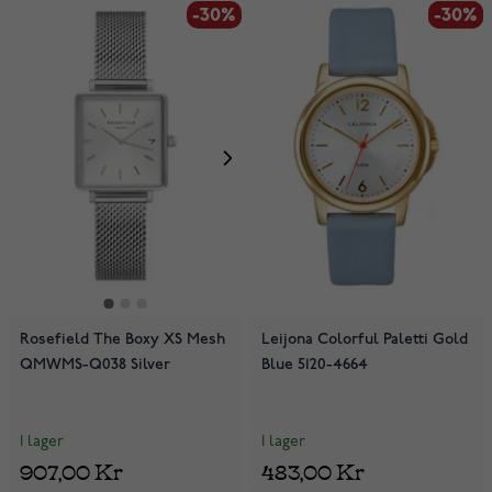
-30%
-30%
-30%
Rosefield The Boxy XS Mesh
Leijona Colorful Paletti Gold
QMWMS-Q038 Silver
Blue 5120-4664
I lager
I lager
907,00 Kr
483,00 Kr