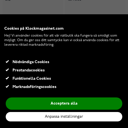
I lager
I lager
2 039,50 Kr
2 754,00 Kr
Cookies på Klockmagasinet.com
3 399,00 Kr
5 508,00 Kr
Hej! Vi använder cookies för att vår nätbutik ska fungera så smidigt som
möjligt. Om du ger oss ditt samtycke kan vi också använda cookies för att
leverera riktad marknadsföring.
-40%
-40%
-34%
-34%
Nödvändiga Cookies
Prestandacookies
Funktionella Cookies
Marknadsföringscookies
Acceptera alla
Anpassa inställningar