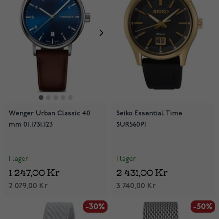
Wenger Urban Classic 40
Seiko Essential Time
mm 01.1731.123
SUR560P1
I lager
I lager
1 247,00 Kr
2 431,00 Kr
2 079,00 Kr
3 740,00 Kr
-30%
-30%
-50%
-50%