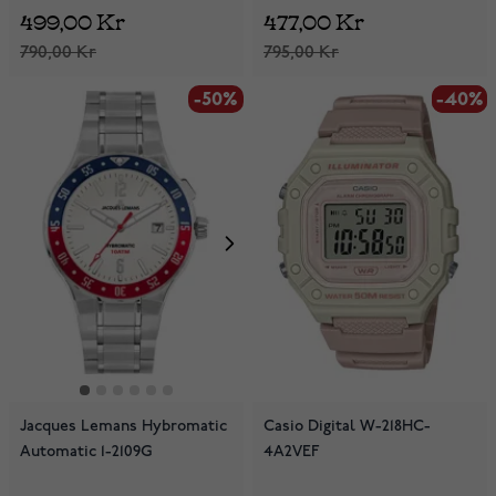
499,00 Kr
477,00 Kr
790,00 Kr
795,00 Kr
-50%
-40%
-40%
Jacques Lemans Hybromatic
Casio Digital W-218HC-
Automatic 1-2109G
4A2VEF