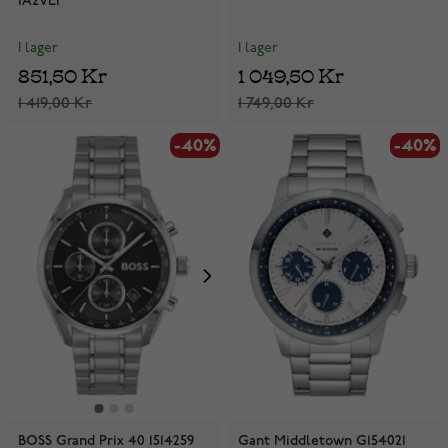
1A2VEF
I lager
I lager
851,50 Kr
1 049,50 Kr
1 419,00 Kr
1 749,00 Kr
-40%
-40%
-40%
BOSS Grand Prix 40 1514259
Gant Middletown G154021