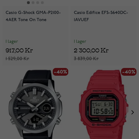
Casio G-Shock GMA-P2100-
Casio Edifice EFS-S640DC-
4AER Tone On Tone
1AVUEF
I lager
I lager
917,00 Kr
2 300,00 Kr
1 529,00 Kr
3 839,00 Kr
-40%
-40%
-40%