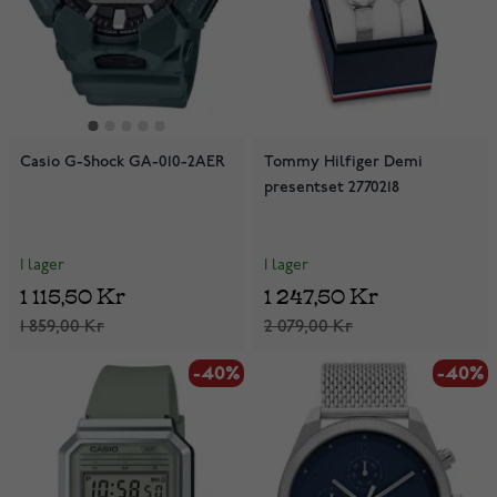
Casio G-Shock GA-010-2AER
Tommy Hilfiger Demi
presentset 2770218
I lager
I lager
1 115,50 Kr
1 247,50 Kr
1 859,00 Kr
2 079,00 Kr
-40%
-40%