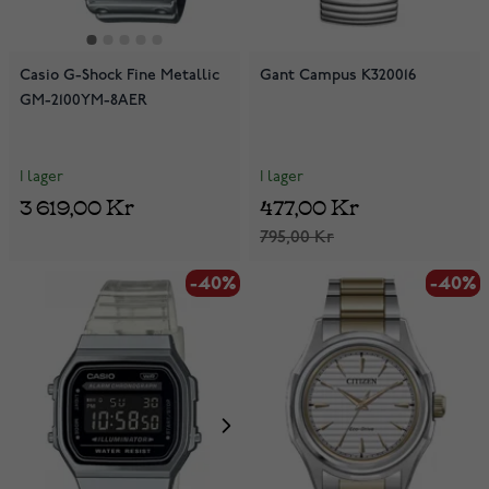
Casio G-Shock Fine Metallic
Gant Campus K320016
GM-2100YM-8AER
I lager
I lager
3 619,00 Kr
477,00 Kr
795,00 Kr
-40%
-40%
-40%