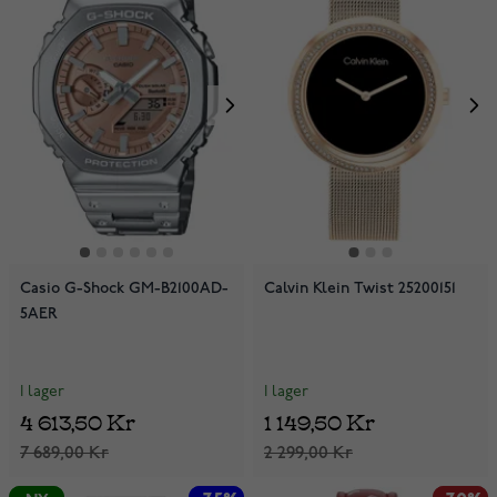
Casio G-Shock GM-B2100AD-
Calvin Klein Twist 25200151
5AER
I lager
I lager
4 613,50 Kr
1 149,50 Kr
7 689,00 Kr
2 299,00 Kr