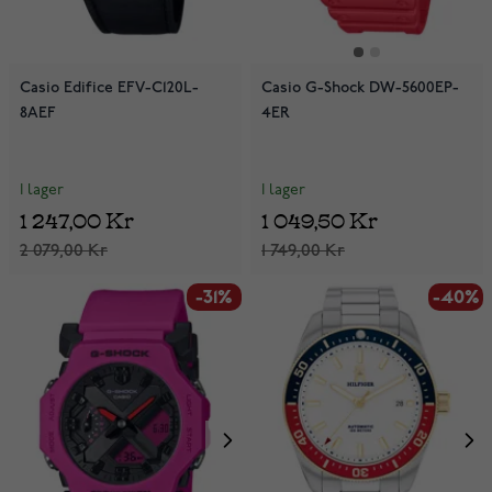
Casio Edifice EFV-C120L-
Casio G-Shock DW-5600EP-
8AEF
4ER
I lager
I lager
1 247,00 Kr
1 049,50 Kr
2 079,00 Kr
1 749,00 Kr
-31%
-40%