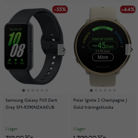
-55%
-44%
Samsung Galaxy Fit3 Dark
Polar Ignite 2 Champagne /
Gray SM-R390NZAAEUB
Gold träningsklocka
I lager
I lager
319,00 Kr
1 399,00 Kr