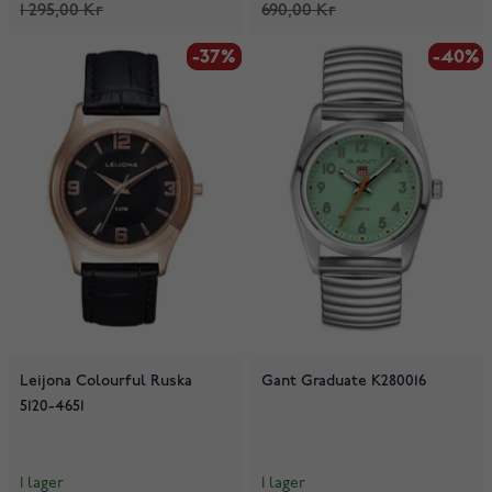
1 295,00 Kr
690,00 Kr
-37%
-37%
-40%
-40%
Leijona Colourful Ruska
Gant Graduate K280016
5120-4651
I lager
I lager