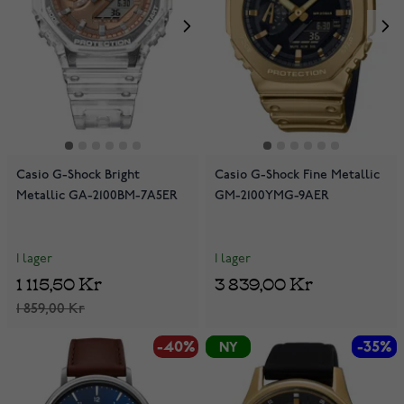
Casio G-Shock Bright
Casio G-Shock Fine Metallic
Metallic GA-2100BM-7A5ER
GM-2100YMG-9AER
I lager
I lager
1 115,50 Kr
3 839,00 Kr
1 859,00 Kr
-40%
-35%
-35%
NY
NY