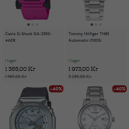
Casio G-Shock GA-2300-
Tommy Hilfiger TH85
4AER
Automatic 1710551
I lager
I lager
1 355,00 Kr
1 973,00 Kr
1 969,00 Kr
3 289,00 Kr
-40%
-40%
-40%
-40%