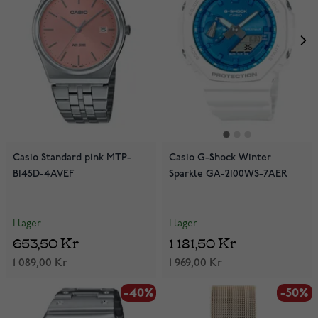
Casio Standard pink MTP-
Casio G-Shock Winter
B145D-4AVEF
Sparkle GA-2100WS-7AER
I lager
I lager
653,50 Kr
1 181,50 Kr
1 089,00 Kr
1 969,00 Kr
-40%
-50%