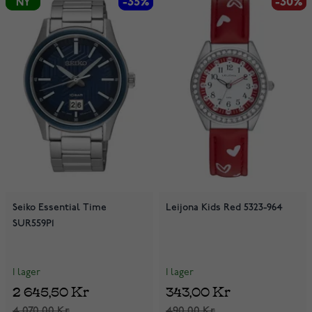
-35%
-35%
-30%
-30%
NY
NY
Seiko Essential Time
Leijona Kids Red 5323-964
SUR559P1
I lager
I lager
2 645,50 Kr
343,00 Kr
4 070,00 Kr
490,00 Kr