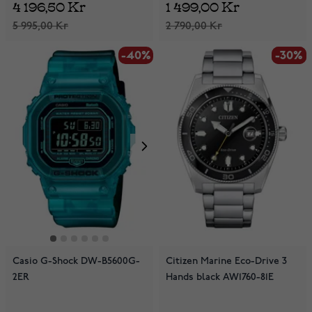
4 196,50 Kr
1 499,00 Kr
5 995,00 Kr
2 790,00 Kr
-40%
-30%
-30%
Casio G-Shock DW-B5600G-
Citizen Marine Eco-Drive 3
2ER
Hands black AW1760-81E