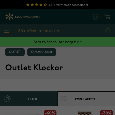
Hoppa till innehållet
9,614
verifierade recensioner
Cart
Sea
Back to School har börjat! 👉
OUTLET
Outlet Klockor
Outlet Klockor
FILTER
-60%
-30%