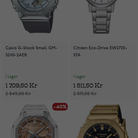
Casio G-Shock Small GM-
Citizen Eco-Drive EW2720-
S2110-2AER
57A
I lager
I lager
1 709,50 Kr
1 511,50 Kr
2 849,00 Kr
2 519,00 Kr
-40%