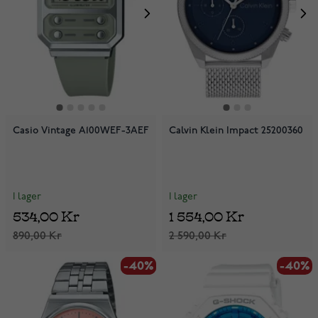
Casio Vintage A100WEF-3AEF
Calvin Klein Impact 25200360
I lager
I lager
534,00 Kr
1 554,00 Kr
890,00 Kr
2 590,00 Kr
-40%
-40%
-40%