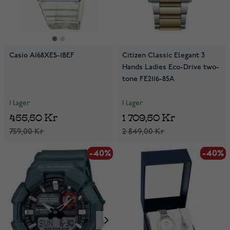
Casio A168XES-1BEF
Citizen Classic Elegant 3
Hands Ladies Eco-Drive two-
tone FE2116-85A
I lager
I lager
455,50 Kr
1 709,50 Kr
759,00 Kr
2 849,00 Kr
-40%
-40%
-40%