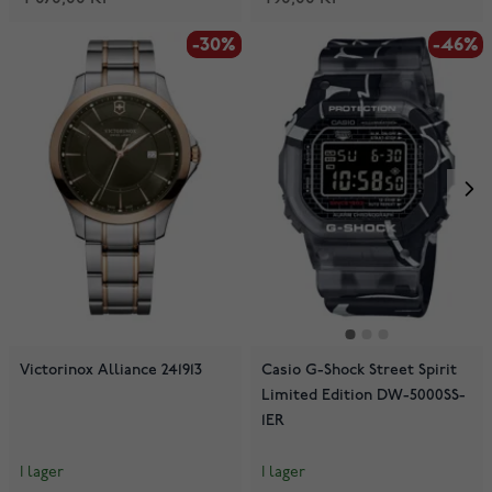
-30%
-30%
-46%
Victorinox Alliance 241913
Casio G-Shock Street Spirit
Limited Edition DW-5000SS-
1ER
I lager
I lager