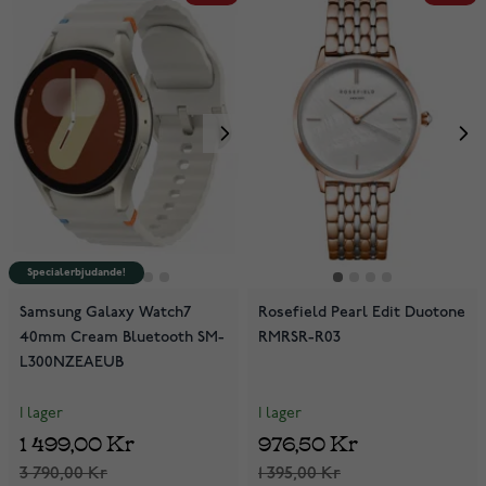
Specialerbjudande!
Samsung Galaxy Watch7
Rosefield Pearl Edit Duotone
40mm Cream Bluetooth SM-
RMRSR-R03
L300NZEAEUB
I lager
I lager
1 499,00 Kr
976,50 Kr
3 790,00 Kr
1 395,00 Kr