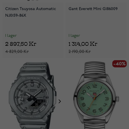
Citizen Tsuyosa Automatic
Gant Everett Mini G186009
NJ0159-86X
I lager
I lager
2 897,50 Kr
1 314,00 Kr
4 829,00 Kr
2 190,00 Kr
-40%
-40%