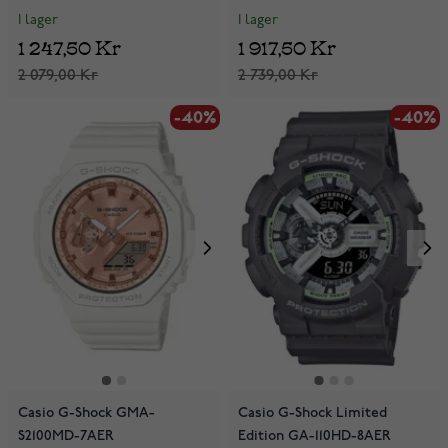
I lager
I lager
1 247,50 Kr
1 917,50 Kr
2 079,00 Kr
2 739,00 Kr
-40%
-40%
Casio G-Shock GMA-
Casio G-Shock Limited
S2100MD-7AER
Edition GA-110HD-8AER