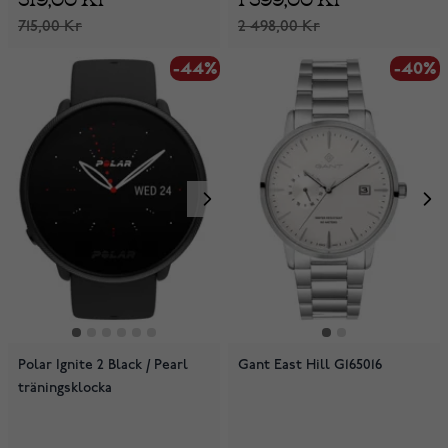
715,00 Kr
2 498,00 Kr
-44%
-40%
Polar Ignite 2 Black / Pearl
Gant East Hill G165016
träningsklocka