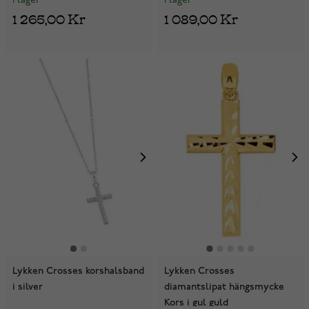
I lager
I lager
1 265,00 Kr
1 089,00 Kr
Lykken Crosses korshalsband
Lykken Crosses
i silver
diamantslipat hängsmycke
Kors i gul guld