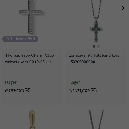
Ta 3 – betala för 2
Ta 3 – betala för 2
Thomas Sabo Charm Club
Lumoava 1917 halsband kors
zirkonia kors 0049-051-14
L50209000000
I lager
I lager
569,00 Kr
3 179,00 Kr