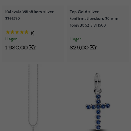
Kalevala Väinö kors silver
Top Gold silver
2266320
konfirmationskors 20 mm
förgyllt 52 5191 1500
1
I lager
I lager
825,00 Kr
1 980,00 Kr