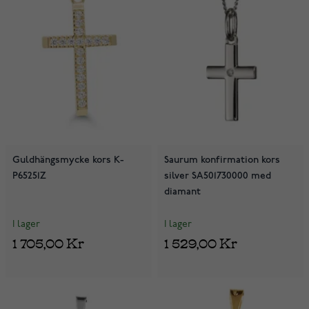
Guldhängsmycke kors K-
Saurum konfirmation kors
P65251Z
silver SA501730000 med
diamant
I lager
I lager
1 705,00 Kr
1 529,00 Kr