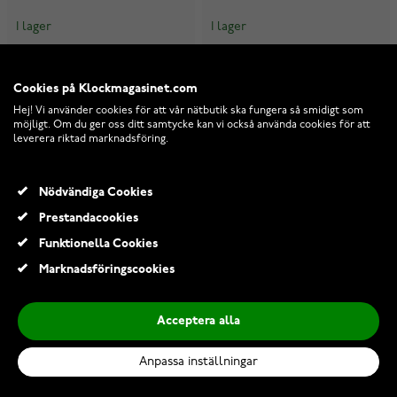
I lager
I lager
1 199,00 Kr
1 375,00 Kr
Cookies på Klockmagasinet.com
Hej! Vi använder cookies för att vår nätbutik ska fungera så smidigt som
möjligt. Om du ger oss ditt samtycke kan vi också använda cookies för att
leverera riktad marknadsföring.
Nödvändiga Cookies
Prestandacookies
Funktionella Cookies
Marknadsföringscookies
Acceptera alla
Anpassa inställningar
Lykken dopssmycke kors
Lykken dopssmycke slät kors
med zirkonia
38cm