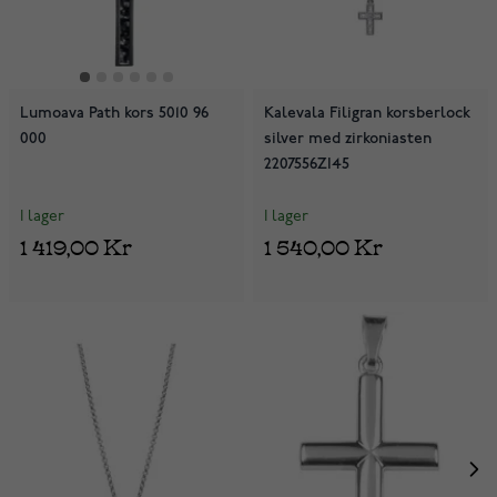
Lumoava Path kors 5010 96
Kalevala Filigran korsberlock
000
silver med zirkoniasten
2207556ZI45
I lager
I lager
1 419,00 Kr
1 540,00 Kr