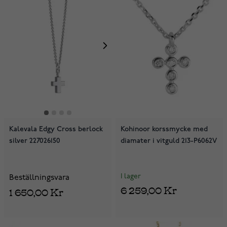
Kalevala Edgy Cross berlock
Kohinoor korssmycke med
silver 227026150
diamater i vitguld 213-P6062V
I lager
Beställningsvara
6 259,00 Kr
1 650,00 Kr