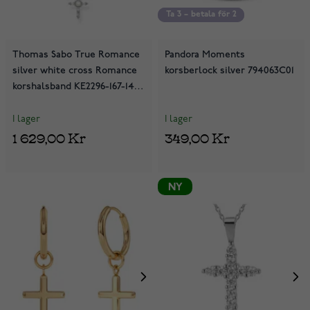
Ta 3 – betala för 2
Ta 3 – betala för 2
Thomas Sabo True Romance
Pandora Moments
silver white cross Romance
korsberlock silver 794063C01
korshalsband KE2296-167-14-
L45V
I lager
I lager
1 629,00 Kr
349,00 Kr
NY