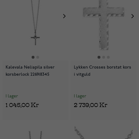
Kalevala Neliapila silver
Lykken Crosses borstat kors
korsberlock 226918345
i vitguld
I lager
I lager
1 045,00 Kr
2 739,00 Kr