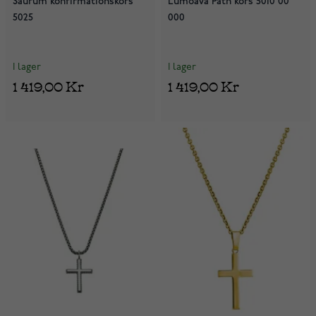
Saurum konfirmationskors
Lumoava Path kors 5010 00
5025
000
I lager
I lager
1 419,00 Kr
1 419,00 Kr