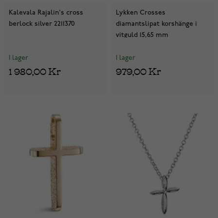
Kalevala Rajalin's cross
Lykken Crosses
berlock silver 2211370
diamantslipat korshänge i
vitguld 15,65 mm
I lager
I lager
1 980,00 Kr
979,00 Kr