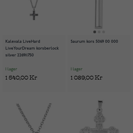
Kalevala LiveHard
Saurum kors 5069 00 000
LiveYourDream korsberlock
silver 226911750
I lager
I lager
1 540,00 Kr
1 089,00 Kr