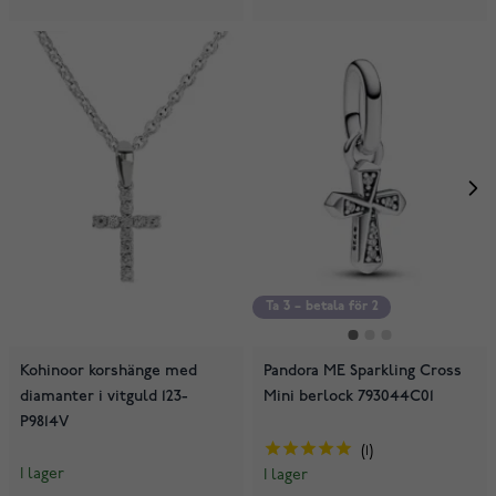
Ta 3 – betala för 2
Kohinoor korshänge med
Pandora ME Sparkling Cross
diamanter i vitguld 123-
Mini berlock 793044C01
P9814V
1
I lager
I lager