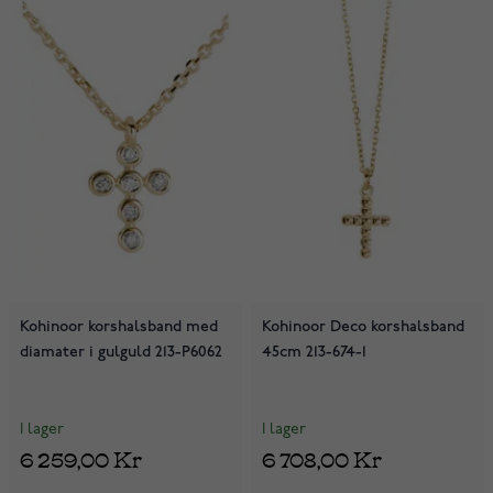
Kohinoor korshalsband med
Kohinoor Deco korshalsband
diamater i gulguld 213-P6062
45cm 213-674-1
I lager
I lager
6 259,00 Kr
6 708,00 Kr