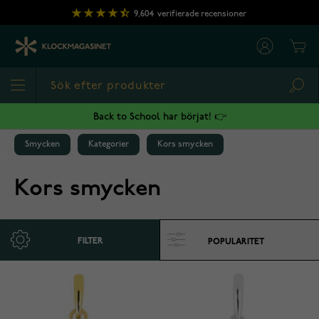
Hoppa till innehållet
9,604
verifierade recensioner
Cart
Sea
Back to School har börjat! 👉
Smycken
Kategorier
Kors smycken
Kors smycken
FILTER