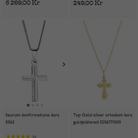
5 269,00 Kr
249,00 Kr
Saurum konfirmations kors
Top Gold silver ortodoxt kors
5062
guldpläterad 5256771500
1