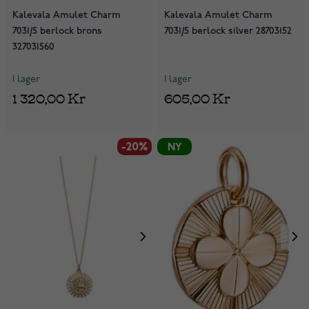
Kalevala Amulet Charm
Kalevala Amulet Charm
7031/5 berlock brons
7031/5 berlock silver 28703152
327031560
I lager
I lager
1 320,00 Kr
605,00 Kr
-20%
NY