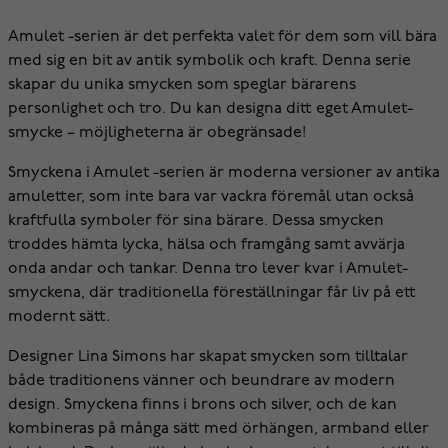
Amulet -serien är det perfekta valet för dem som vill bära
med sig en bit av antik symbolik och kraft. Denna serie
skapar du unika smycken som speglar bärarens
personlighet och tro. Du kan designa ditt eget Amulet-
smycke – möjligheterna är obegränsade!
Smyckena i Amulet -serien är moderna versioner av antika
amuletter, som inte bara var vackra föremål utan också
kraftfulla symboler för sina bärare. Dessa smycken
troddes hämta lycka, hälsa och framgång samt avvärja
onda andar och tankar. Denna tro lever kvar i Amulet-
smyckena, där traditionella föreställningar får liv på ett
modernt sätt.
Designer Lina Simons har skapat smycken som tilltalar
både traditionens vänner och beundrare av modern
design. Smyckena finns i brons och silver, och de kan
kombineras på många sätt med örhängen, armband eller