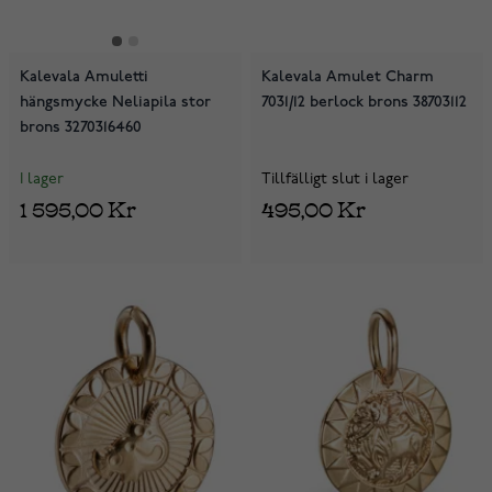
Kalevala Amuletti
Kalevala Amulet Charm
hängsmycke Neliapila stor
7031/12 berlock brons 38703112
brons 3270316460
I lager
Tillfälligt slut i lager
1 595,00 Kr
495,00 Kr