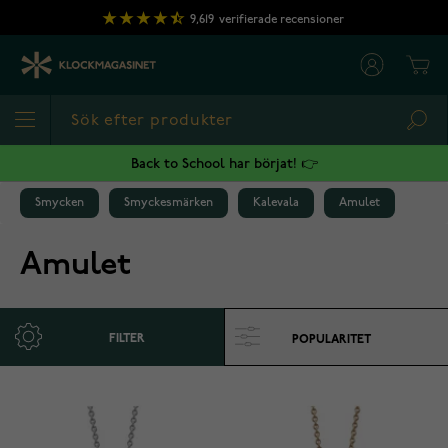
Hoppa till innehållet
9,619
verifierade recensioner
Cart
Sea
Back to School har börjat! 👉
Smycken
Smyckesmärken
Kalevala
Amulet
Amulet
FILTER