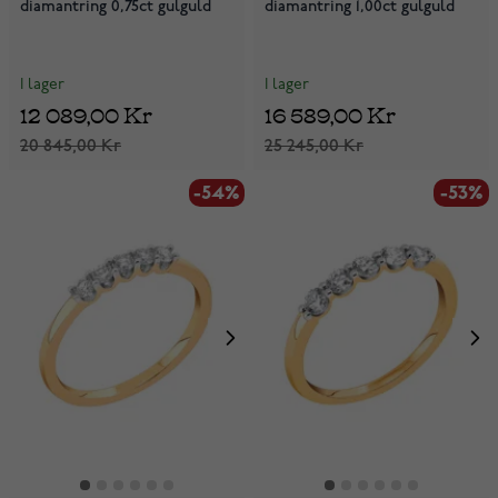
diamantring 0,75ct gulguld
diamantring 1,00ct gulguld
I lager
I lager
12 089,00 Kr
16 589,00 Kr
20 845,00 Kr
25 245,00 Kr
-54%
-53%