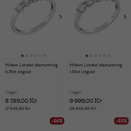
Midem London diamantring
Midem London diamantring
0,75ct vitguld
1,00ct vitguld
I lager
I lager
8 789,00 Kr
9 999,00 Kr
17 545,00 Kr
20 845,00 Kr
-56%
-55%