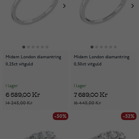
Midem London diamantring
Midem London diamantring
0,25ct vitguld
0,50ct vitguld
I lager
I lager
6 589,00 Kr
7 689,00 Kr
14 245,00 Kr
16 445,00 Kr
-50%
-52%