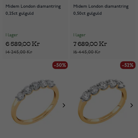
Midem London diamantring
Midem London diamantring
0,25ct gulguld
0,50ct gulguld
I lager
I lager
6 589,00 Kr
7 689,00 Kr
14 245,00 Kr
16 445,00 Kr
-50%
-52%