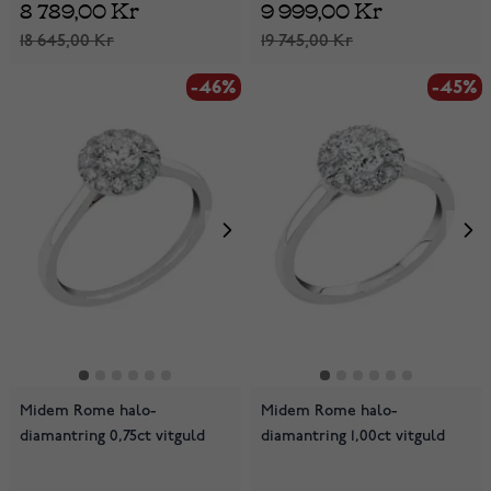
8 789,00 Kr
9 999,00 Kr
18 645,00 Kr
19 745,00 Kr
-46%
-45%
Midem Rome halo-
Midem Rome halo-
diamantring 0,75ct vitguld
diamantring 1,00ct vitguld