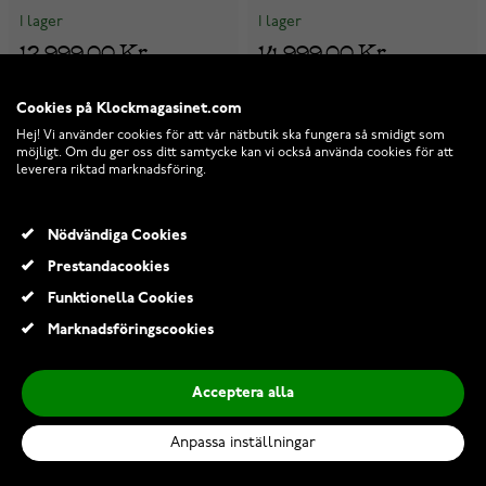
I lager
I lager
12 999,00 Kr
14 999,00 Kr
24 145,00 Kr
27 445,00 Kr
Cookies på Klockmagasinet.com
-47%
-44%
Hej! Vi använder cookies för att vår nätbutik ska fungera så smidigt som
möjligt. Om du ger oss ditt samtycke kan vi också använda cookies för att
leverera riktad marknadsföring.
Nödvändiga Cookies
Prestandacookies
Funktionella Cookies
Marknadsföringscookies
Acceptera alla
Anpassa inställningar
Midem Paris halo-
Midem Paris halo-
diamantring 0,50ct vitguld
diamantring 0,75ct vitguld