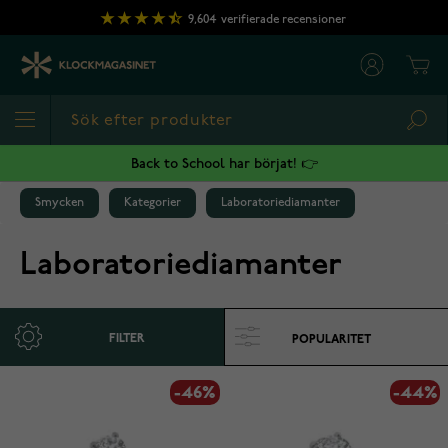
Hoppa till innehållet
9,604
verifierade recensioner
Cart
Sea
Back to School har börjat! 👉
Smycken
Kategorier
Laboratoriediamanter
Laboratoriediamanter
FILTER
-46%
-44%