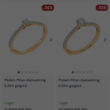
-36%
-33%
Midem Milan diamantring
Midem Milan diamantring
0,25ct gulguld
0,50ct gulguld
I lager
I lager
9 889,00 Kr
10 989,00 Kr