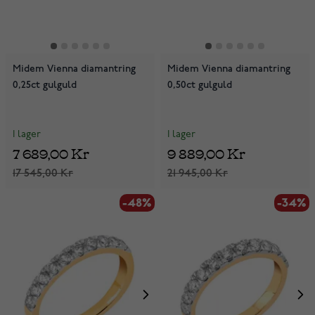
Midem Vienna diamantring
Midem Vienna diamantring
0,25ct gulguld
0,50ct gulguld
I lager
I lager
7 689,00 Kr
9 889,00 Kr
17 545,00 Kr
21 945,00 Kr
-48%
-34%