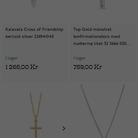
Kalevala Cross of Friendship
Top Gold mönstrat
berlock silver 226941045
konfirmationskors med
mattering litet 32 5666 0500
01
I lager
I lager
1 265,00 Kr
759,00 Kr