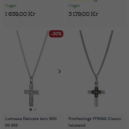
I lager
I lager
1 639,00 Kr
3 179,00 Kr
-20%
Lumoava Delicate kors 5001
Finnfeelings FFR060 Classic
00 000
halsband