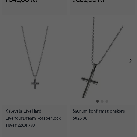
Kalevala LiveHard
Saurum konfirmationskors
LiveYourDream korsberlock
5026 96
silver 226911750