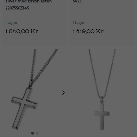
silver med zirkoniasten
5025
2207556ZI45
I lager
I lager
1 540,00 Kr
1 419,00 Kr