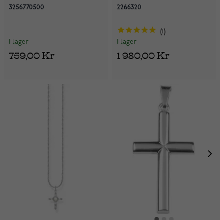
3256770500
2266320
1
I lager
I lager
759,00 Kr
1 980,00 Kr