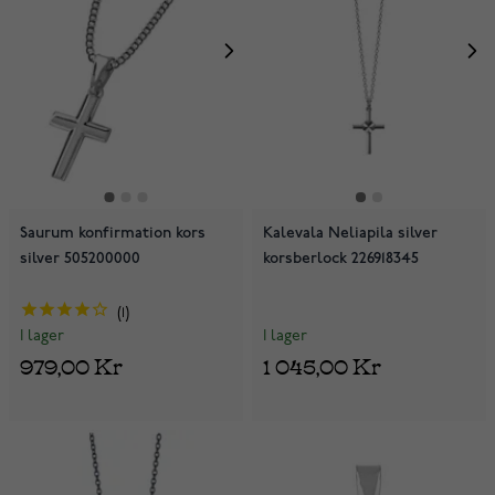
Saurum konfirmation kors
Kalevala Neliapila silver
silver 505200000
korsberlock 226918345
1
I lager
I lager
1 045,00 Kr
979,00 Kr