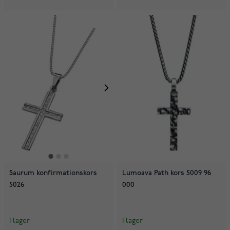
Saurum konfirmationskors
Lumoava Path kors 5009 96
5026
000
I lager
I lager