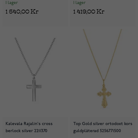
I lager
I lager
1 540,00 Kr
1 419,00 Kr
Kalevala Rajalin's cross
Top Gold silver ortodoxt kors
berlock silver 2211370
guldpläterad 5256771500