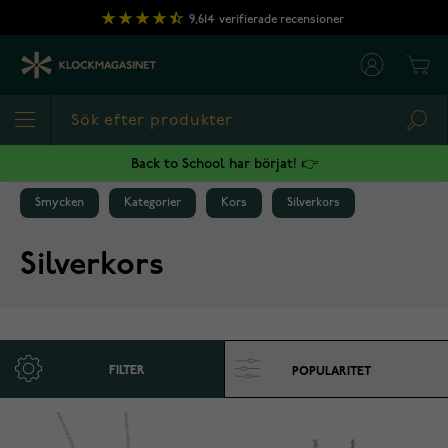
Hoppa till innehållet
9,614
verifierade recensioner
Cart
Sea
Back to School har börjat! 👉
Smycken
Kategorier
Kors
Silverkors
Silverkors
FILTER