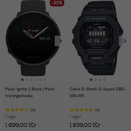
-32%
Polar Ignite 2 Black / Pearl
Casio G-Shock G-Squad GBD-
träningsklocka
200-1ER
11
4
I lager
I lager
1 699,00 Kr
1 839,00 Kr