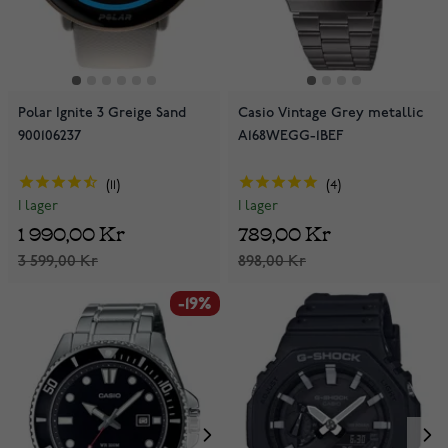
Polar Ignite 3 Greige Sand
Casio Vintage Grey metallic
900106237
A168WEGG-1BEF
11
4
I lager
I lager
1 990,00 Kr
789,00 Kr
3 599,00 Kr
898,00 Kr
-19%