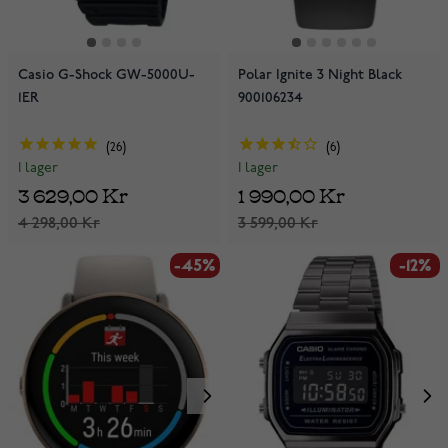
Casio G-Shock GW-5000U-
Polar Ignite 3 Night Black
1ER
900106234
26
6
I lager
I lager
3 629,00 Kr
1 990,00 Kr
4 298,00 Kr
3 599,00 Kr
-45%
-12%