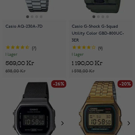
Casio AQ-230A-7D
Casio G-Shock G-Squad
Utility Color GBD-800UC-
3ER
7
9
I lager
I lager
569,00 Kr
1 190,00 Kr
698,00 Kr
1 598,00 Kr
-26%
-20%