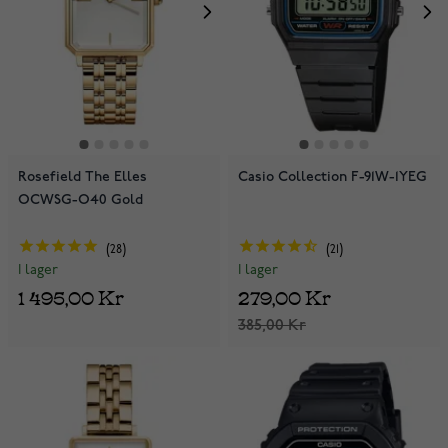
Rosefield The Elles
Casio Collection F-91W-1YEG
OCWSG-O40 Gold
28
21
I lager
I lager
1 495,00 Kr
279,00 Kr
385,00 Kr