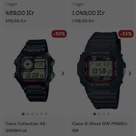
I lager
I lager
459,00 Kr
1 049,00 Kr
598,00 Kr
1 198,00 Kr
-30%
-35%
Casio Collection AE-
Casio G-Shock GW-M5610U-
1200WH-1A
1ER