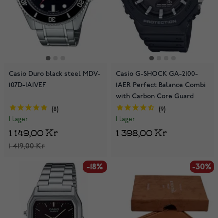
Casio Duro black steel MDV-
Casio G-SHOCK GA-2100-
107D-1A1VEF
1AER Perfect Balance Combi
with Carbon Core Guard
8
9
I lager
I lager
1 149,00 Kr
1 398,00 Kr
1 419,00 Kr
-18%
-30%