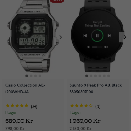
Casio Collection AE-
Suunto 9 Peak Pro All Black
1200WHD-1A
SS050807000
34
12
I lager
I lager
589,00 Kr
1 969,00 Kr
798,00 Kr
2 150,00 Kr