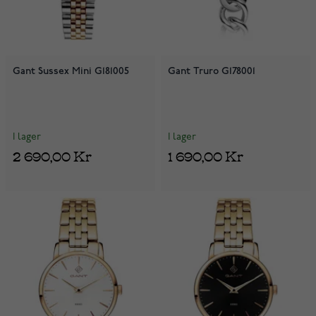
Gant Sussex Mini G181005
Gant Truro G178001
I lager
I lager
2 690,00 Kr
1 690,00 Kr