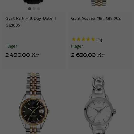
Gant Park Hill Day-Date II
Gant Sussex Mini G181002
G121005
4
I lager
I lager
2 490,00 Kr
2 690,00 Kr