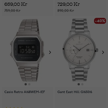
659,00 Kr
729,00 Kr
759,00 Kr
890,00 Kr
-40%
Casio Retro A168WEM-1EF
Gant East Hill G165016