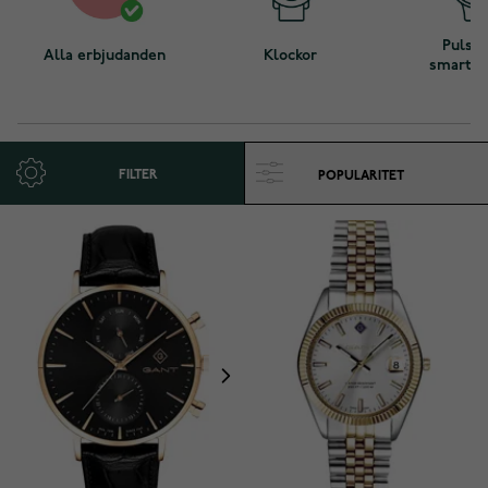
Puls- 
Alla erbjudanden
Klockor
smartkl
FILTER