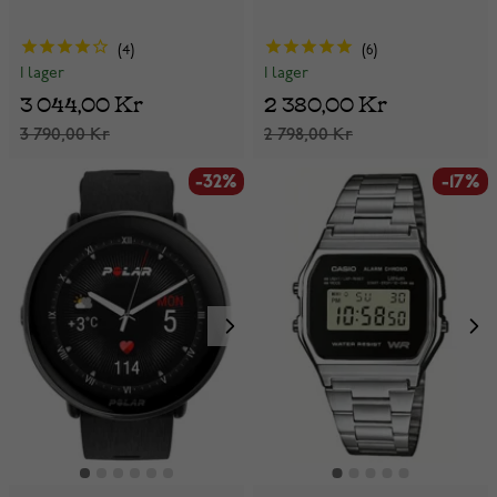
4
6
I lager
I lager
3 044,00 Kr
2 380,00 Kr
3 790,00 Kr
2 798,00 Kr
-32%
-17%