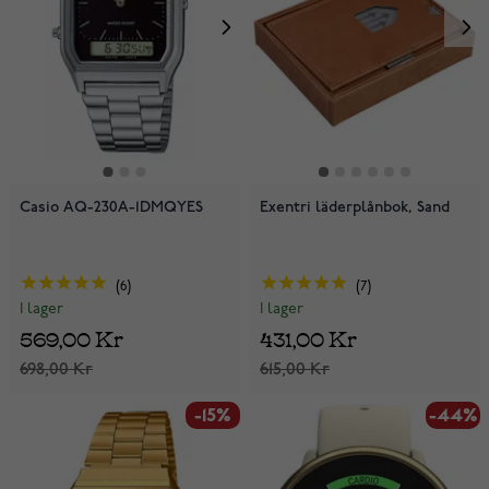
Casio AQ-230A-1DMQYES
Exentri läderplånbok, Sand
6
7
I lager
I lager
569,00 Kr
431,00 Kr
698,00 Kr
615,00 Kr
-15%
-44%