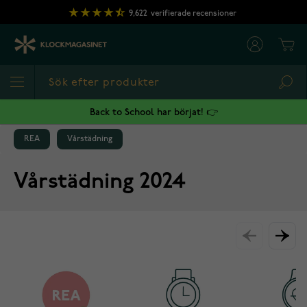
Hoppa till innehållet
9,622
verifierade recensioner
Cart
Sea
Back to School har börjat! 👉
REA
Vårstädning
Vårstädning 2024