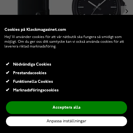
Cookies på Klockmagasinet.com
Hej! Vi använder cookies för att vår nätbutik ska fungera så smidigt som
möjligt. Om du ger oss ditt samtycke kan vi också använda cookies för att
leverera riktad marknadsföring.
Secrid Miniwallet Matte
Casio MW-240-1EVEF
Nödvändiga Cookies
Black
Prestandacookies
Funktionella Cookies
11
I lager
I lager
Marknadsföringscookies
599,00 Kr
513,00 Kr
790,00 Kr
539,00 Kr
Acceptera alla
-27%
-18%
-18%
Anpassa inställningar