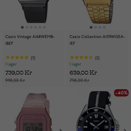
Casio Vintage A168WEMB-
Casio Collection A159WGEA-
1BEF
1EF
3
2
I lager
I lager
739,00 Kr
639,00 Kr
998,00 Kr
798,00 Kr
-40%