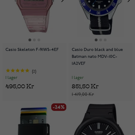
Casio Skeleton F-91WS-4EF
Casio Duro black and blue
Batman nato MDV-10C-
1A2VEF
2
I lager
I lager
851,50 Kr
495,00 Kr
1 419,00 Kr
-24%
-24%