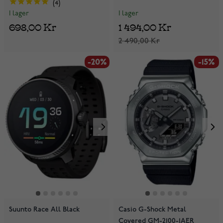
4
I lager
I lager
1 494,00 Kr
698,00 Kr
2 490,00 Kr
-20%
-15%
Suunto Race All Black
Casio G-Shock Metal
Covered GM-2100-1AER