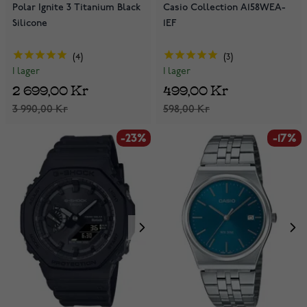
Polar Ignite 3 Titanium Black
Casio Collection A158WEA-
Silicone
1EF
4
3
I lager
I lager
2 699,00 Kr
499,00 Kr
3 990,00 Kr
598,00 Kr
-23%
-17%