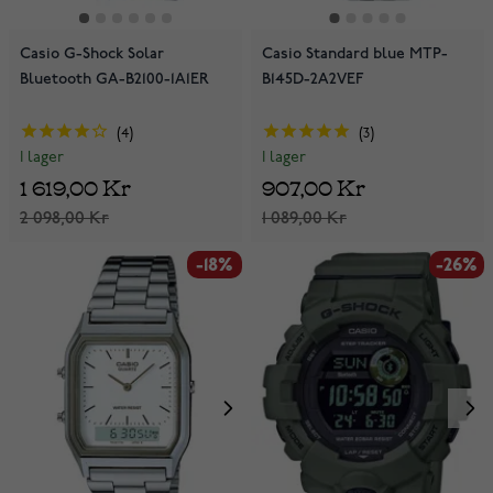
Casio G-Shock Solar
Casio Standard blue MTP-
Bluetooth GA-B2100-1A1ER
B145D-2A2VEF
4
3
I lager
I lager
1 619,00 Kr
907,00 Kr
2 098,00 Kr
1 089,00 Kr
-18%
-26%