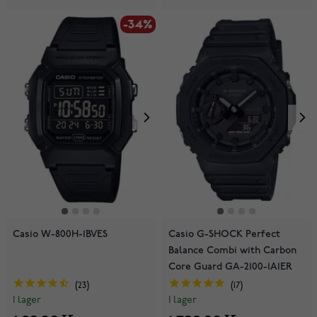
-34%
Casio W-800H-1BVES
Casio G-SHOCK Perfect
Balance Combi with Carbon
Core Guard GA-2100-1A1ER
23
17
I lager
I lager