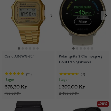
Casio A168WG-9EF
Polar Ignite 2 Champagne /
Gold träningsklocka
20
17
I lager
I lager
678,30 Kr
1 399,00 Kr
798,00 Kr
2 498,00 Kr
-28%