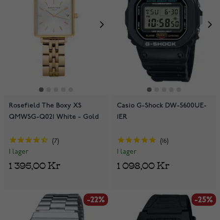
Rosefield The Boxy XS
Casio G-Shock DW-5600UE-
QMWSG-Q021 White - Gold
1ER
7
16
I lager
I lager
1 395,00 Kr
1 098,00 Kr
-22%
-25%