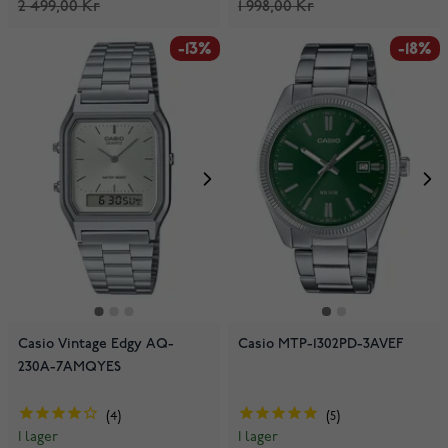
2 499,00 Kr
1 998,00 Kr
-13%
-18%
Casio Vintage Edgy AQ-
Casio MTP-1302PD-3AVEF
230A-7AMQYES
4
5
I lager
I lager