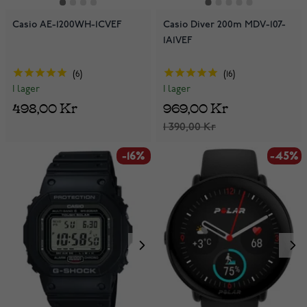
Casio AE-1200WH-1CVEF
Casio Diver 200m MDV-107-
1A1VEF
6
16
I lager
I lager
498,00 Kr
969,00 Kr
1 390,00 Kr
-16%
-45%